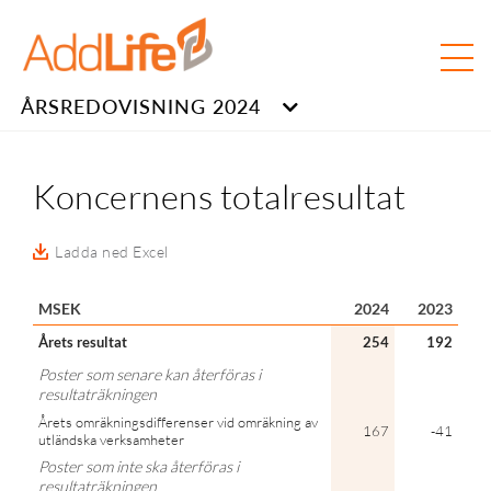
ÅRSREDOVISNING 2024
Koncernens totalresultat
Ladda ned Excel
MSEK
2024
2023
Årets resultat
254
192
Poster som senare kan återföras i
resultaträkningen
Årets omräkningsdifferenser vid omräkning av
167
-41
utländska verksamheter
Poster som inte ska återföras i
resultaträkningen