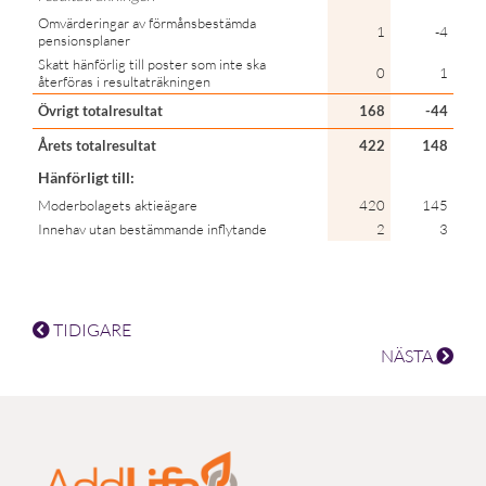
Omvärderingar av förmånsbestämda
1
-4
pensionsplaner
Skatt hänförlig till poster som inte ska
0
1
återföras i resultaträkningen
Övrigt totalresultat
168
-44
Årets totalresultat
422
148
Hänförligt till:
Moderbolagets aktieägare
420
145
Innehav utan bestämmande inflytande
2
3
TIDIGARE
NÄSTA