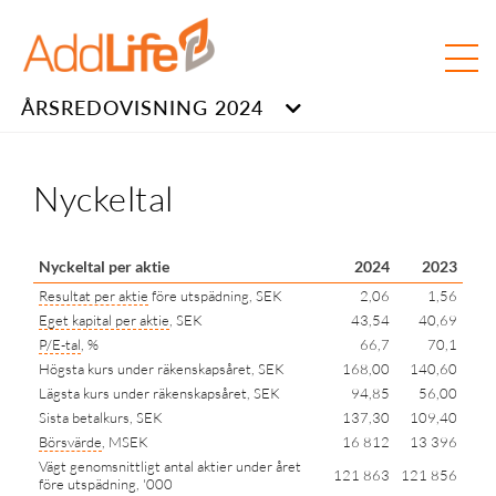
ÅRSREDOVISNING 2024
Nyckeltal
Nyckeltal per aktie
2024
2023
Resultat per aktie
före utspädning, SEK
2,06
1,56
Eget kapital per aktie
, SEK
43,54
40,69
P/E-tal
, %
66,7
70,1
Högsta kurs under räkenskapsåret, SEK
168,00
140,60
Lägsta kurs under räkenskapsåret, SEK
94,85
56,00
Sista betalkurs, SEK
137,30
109,40
Börsvärde
, MSEK
16 812
13 396
Vägt genomsnittligt antal aktier under året
121 863
121 856
före utspädning, '000