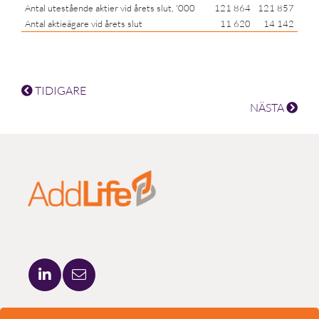
Antal utestående aktier vid årets slut, '000
121 864
121 857
Antal aktieägare vid årets slut
11 620
14 142
TIDIGARE
NÄSTA
ADDLIFE AB