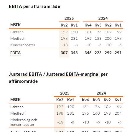
EBITA
per affärsområde
2025
2024
MSEK
Kv2
Kv1
Kv4
Kv3
Kv2
Kv1
Labtech
122
120
161
76
109
99
Medtech
198
231
195
153
200
198
Koncernposter
-13
-8
-10
-6
-10
-6
EBITA
307
343
346
223
299
291
Justerad
EBITA
/
Justerad
EBITA
-marginal
per
affärsområde
2025
2024
MSEK
Kv2
Kv1
Kv4
Kv3
Kv2
Kv1
Labtech
122
120
161
76
109
99
Medtech
198
231
195
160
193
204
Moderbolag och
-13
-8
-10
-6
-10
-6
koncernposter