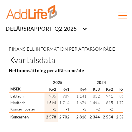
DELÅRSRAPPORT Q2 2025
FINANSIELL INFORMATION PER AFFÄRSOMRÅDE
Kvartalsdata
Nettoomsättning per affärsområde
2025
2024
MSEK
Kv2
Kv1
Kv4
Kv3
Kv2
Kv1
Labtech
985
989
1 141
852
941
863
Medtech
1 594
1 714
1 679
1 494
1 615
1 708
Koncernposter
-1
-1
-2
-2
-2
-1
Koncernen
2 578
2 702
2 818
2 344
2 554
2 570