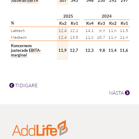
Justerad
EBITA
307
343
346
230
292
297
2025
2024
%
Kv2
Kv1
Kv4
Kv3
Kv2
Kv1
Labtech
12,4
12,1
14,1
8,9
11,6
11,5
Medtech
12,4
13,5
11,6
10,7
11,9
11,9
Koncernens
justerade
EBITA
-
11,9
12,7
12,3
9,8
11,4
11,6
marginal
TIDIGARE
NÄSTA