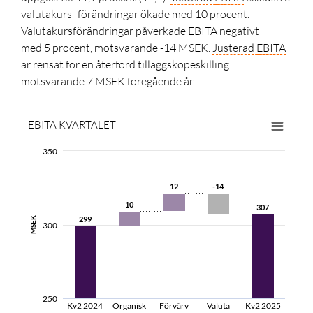
valutakurs- förändringar ökade med 10 procent.
Valutakursförändringar påverkade
EBITA
negativt
med
5 procent,
motsvarande
-14 MSEK
.
Justerad
EBITA
är rensat för en återförd tilläggsköpeskilling
motsvarande 7 MSEK föregående år.
EBITA
KVARTALET
350
12
12
-14
-14
10
10
307
307
299
299
MSEK
300
250
Kv2 2024
Organisk
Förvärv
Valuta
Kv2 2025