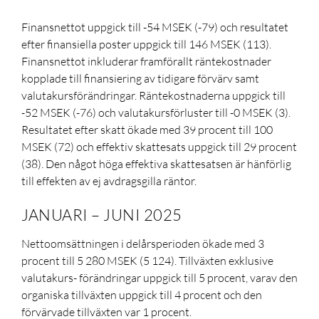
Finansnettot uppgick till -54 MSEK (-79) och resultatet
efter finansiella poster uppgick till 146
MSEK (113).
Finansnettot inkluderar framförallt räntekostnader
kopplade till finansiering av tidigare förvärv samt
valutakursförändringar. Räntekostnaderna uppgick till
-52
MSEK (-76)
och valutakursförluster till -0
MSEK
(3).
Resultatet efter skatt ökade med 39 procent till 100
MSEK (72) och effektiv skattesats uppgick till 29 procent
(38). Den något höga effektiva skattesatsen är hänförlig
till effekten av ej avdragsgilla räntor.
JANUARI – JUNI 2025
Nettoomsättningen i delårsperioden ökade med 3
procent till 5 280 MSEK (5 124). Tillväxten exklusive
valutakurs- förändringar uppgick till 5 procent, varav den
organiska tillväxten uppgick till 4 procent och den
förvärvade tillväxten var 1 procent.