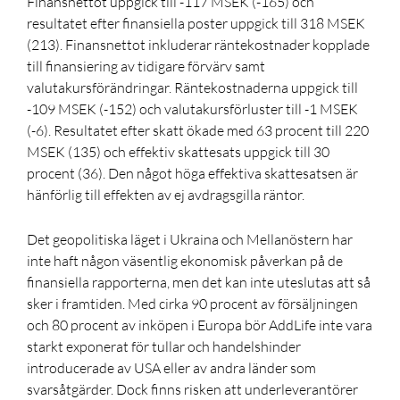
Finansnettot uppgick till -117 MSEK (-165) och
resultatet efter finansiella poster uppgick till 318 MSEK
(213). Finansnettot inkluderar räntekostnader kopplade
till finansiering av tidigare förvärv samt
valutakursförändringar. Räntekostnaderna uppgick till
-109 MSEK (-152) och valutakursförluster till -1 MSEK
(-6). Resultatet efter skatt ökade med
63 procent
till 220
MSEK (135) och effektiv skattesats uppgick till 30
procent (36). Den något höga effektiva skattesatsen är
hänförlig till effekten av ej avdragsgilla räntor.
Det geopolitiska läget i Ukraina och Mellanöstern har
inte haft någon väsentlig ekonomisk påverkan på de
finansiella rapporterna, men det kan inte uteslutas att så
sker i framtiden. Med cirka 90 procent av försäljningen
och 80 procent av inköpen i Europa bör AddLife inte vara
starkt exponerat för tullar och handelshinder
introducerade av USA eller av andra länder som
svarsåtgärder. Dock finns risken att underleverantörer