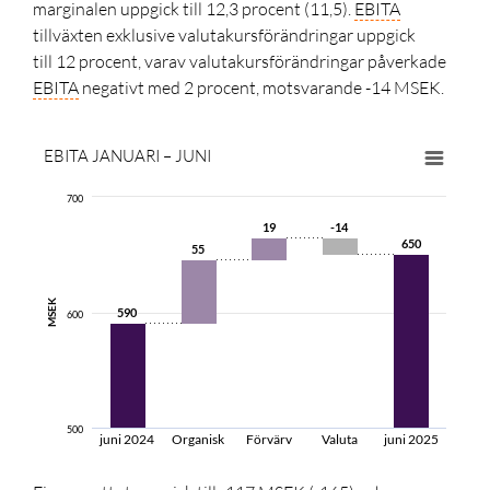
marginalen uppgick till
12,3 procent (11,5).
EBITA
tillväxten exklusive valutakursförändringar uppgick
till
12 procent,
varav valutakursförändringar påverkade
EBITA
negativt med 2 procent, motsvarande -14 MSEK.
EBITA
JANUARI – JUNI
700
19
19
-14
-14
650
650
55
55
MSEK
590
590
600
500
juni 2024
Organisk
Förvärv
Valuta
juni 2025