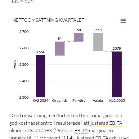
-110 MSEK.
NETTOOMSÄTTNING KVARTALET
50
50
-110
-110
2 700
84
84
2 600
2 578
2 578
2 554
2 554
MSEK
2 500
2 400
2 300
Kv2 2024
Organisk
Förvärv
Valuta
Kv2 2025
Ökad omsättning med förbättrad bruttomarginal och
god kostnadskontroll resulterade i att
justerad
EBITA
ökade till
307 MSEK
(292) och
EBITA
-marginalen
uppgick till
11,9 procent
(11,4).
Justerad
EBITA
exklusive