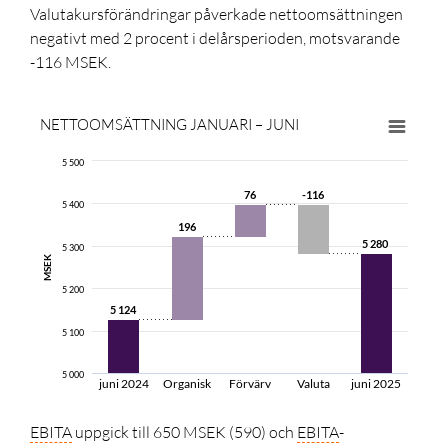
Valutakursförändringar påverkade nettoomsättningen
negativt med
2
procent
i delårsperioden, motsvarande
-116 MSEK.
NETTOOMSÄTTNING JANUARI – JUNI
5 500
76
76
-116
-116
5 400
196
196
5 280
5 280
5 300
MSEK
5 200
5 124
5 124
5 100
5 000
juni 2024
Organisk
Förvärv
Valuta
juni 2025
EBITA
uppgick till
650 MSEK (590)
och
EBITA
-