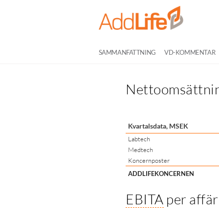
SAMMANFATTNING
VD-KOMMENTAR
Nettoomsättnin
Kvartalsdata, MSEK
Labtech
Medtech
Koncernposter
ADDLIFEKONCERNEN
EBITA
per affä