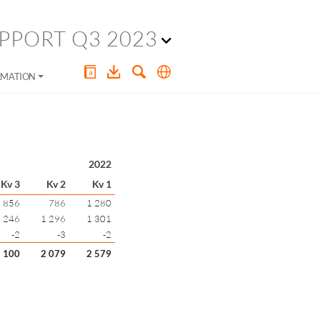
PPORT Q3 2023
RMATION
2022
Kv 3
Kv 2
Kv 1
856
786
1 280
 246
1 296
1 301
-2
-3
-2
 100
2 079
2 579