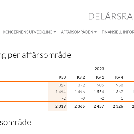
DELÅRSRA
KONCERNENS UTVECKLING
AFFÄRSOMRÅDEN
FINANSIELL INFO
g per affärsområde
2023
Kv3
Kv 2
Kv 1
Kv 4
827
872
905
958
1 494
1 496
1 554
1 367
1
-2
-3
-2
1
2 319
2 365
2 457
2 326
2
rsområde