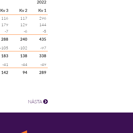
2022
Kv 3
Kv 2
Kv 1
116
117
296
179
129
144
-7
-6
-5
288
240
435
-105
-102
-97
183
138
338
-41
-44
-49
142
94
289
NÄSTA