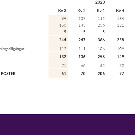
2023
Kv 3
Kv 2
Kv 1
Kv 4
99
107
115
138
150
145
256
121
-5
-5
-5
-1
244
247
366
258
ningstillgångar
-112
-111
-108
-109
132
136
258
149
r
-71
-66
-52
-72
A POSTER
61
70
206
77