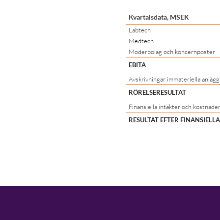
Kvartalsdata, MSEK
Labtech
Medtech
Moderbolag och koncernposter
EBITA
Avskrivningar immateriella anlägg
RÖRELSERESULTAT
Finansiella intäkter och kostnade
RESULTAT EFTER FINANSIELL