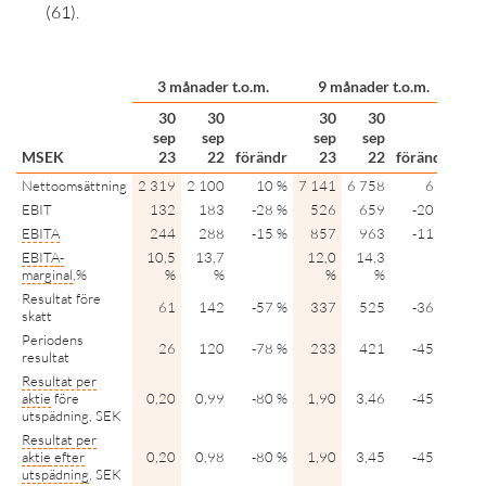
(61).
12
3 månader t.o.m.
9 månader t.o.m.
30
30
30
30
sep
sep
sep
sep
s
MSEK
23
22
förändr
23
22
förändr
Nettoomsättning
2 319
2 100
10 %
7 141
6 758
6 %
9 4
EBIT
132
183
-28 %
526
659
-20 %
6
EBITA
244
288
-15 %
857
963
-11 %
1 1
EBITA
-
10,5
13,7
12,0
14,3
11
marginal
,%
%
%
%
%
Resultat före
61
142
-57 %
337
525
-36 %
4
skatt
Periodens
26
120
-78 %
233
421
-45 %
2
resultat
Resultat per
aktie
före
0,20
0,99
-80 %
1,90
3,46
-45 %
2,
utspädning, SEK
Resultat per
aktie
efter
0,20
0,98
-80 %
1,90
3,45
-45 %
2,
utspädning
, SEK