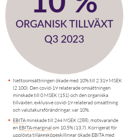
Nettoomsättningen ökade med 10% till 2 319 MSEK
(2 100). Den covid-19 relaterade omsättningen
minskade till
0 MSEK (151)
och d
en organiska
tillväxten, exklusive covid-19 relaterad omsättning
och valutakursförändringar, var 10
%.
EBITA
minskade till 244 MSEK (288), motsvarande
en
EBITA
-marginal
om
10,5%
(13,7). Korrigerat för
upplösta tilläggsköpeskillingar ökade EBITA med