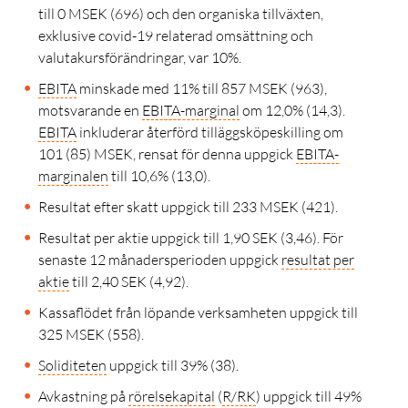
till 0 MSEK (696) och den organiska tillväxten,
exklusive covid-19 relaterad omsättning och
valutakursförändringar, var 10
%.
EBITA
minskade med 11% till 857 MSEK (963),
motsvarande en
EBITA
-marginal
om 12,0% (14,3).
EBITA
inkluderar återförd tilläggsköpeskilling om
101 (85) MSEK, rensat för denna uppgick
EBITA
-
marginalen
till 10,6% (13,0).
Resultat efter skatt uppgick till 233 MSEK (421).
Resultat per aktie uppgick till 1,90 SEK (3,46). För
senaste 12 månadersperioden uppgick
resultat per
aktie
till 2,40 SEK (4,92).
Kassaflödet från löpande verksamheten uppgick till
325 MSEK (558).
Soliditeten
uppgick till 39% (38).
Avkastning på
rörelsekapital
(
R/RK
) uppgick till 49%