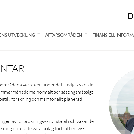
D
ENS UTVECKLING
AFFÄRSOMRÅDEN
FINANSIELL INFORM
NTAR
sområdena var stabil under det tredje kvartalet
r sommarmånaderna normalt ser säsongsmässigt
ostik
, forskning och framför allt planerad
ingen av förbrukningsvaror stabil och växande,
skning noterade våra bolag fortsatt en viss