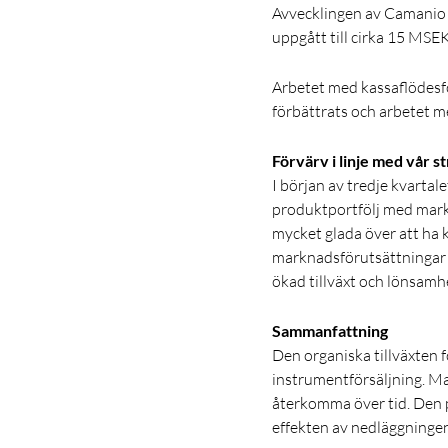
Avvecklingen av Camanio s
uppgått till cirka 15 MSE
Arbetet med kassaflödesför
förbättrats och arbetet me
Förvärv i linje med vår st
I början av tredje kvartal
produktportfölj med mark
mycket glada över att ha
marknadsförutsättningar o
ökad tillväxt och lönsamhe
Sammanfattning
Den organiska tillväxten f
instrumentförsäljning. Mar
återkomma över tid. Den p
effekten av nedläggninge