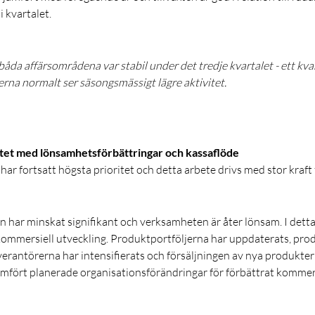
 kvartalet.
båda affärsområdena var stabil under det tredje kvartalet - ett kva
a normalt ser säsongsmässigt lägre aktivitet.
etet med lönsamhetsförbättringar och kassaflöde
ar fortsatt högsta prioritet och detta arbete drivs med stor kraft
 har minskat signifikant och verksamheten är åter lönsam. I detta
kommersiell utveckling. Produktportföljerna har uppdaterats, pr
erantörerna har intensifierats och försäljningen av nya produkter
omfört planerade organisationsförändringar för förbättrat kommer