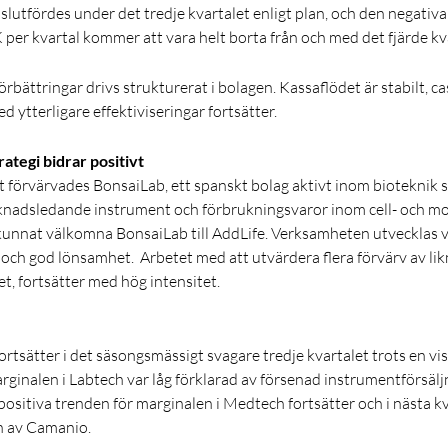
lutfördes under det tredje kvartalet enligt plan, och den negativ
K per kvartal kommer att vara helt borta från och med det fjärde kv
bättringar drivs strukturerat i bolagen. Kassaflödet är stabilt, c
d ytterligare effektiviseringar fortsätter.
rategi bidrar positivt
et förvärvades BonsaiLab, ett spanskt bolag aktivt inom bioteknik 
nadsledande instrument och förbrukningsvaror inom cell- och mole
 kunnat välkomna BonsaiLab till AddLife. Verksamheten utvecklas
ch god lönsamhet. Arbetet med att utvärdera flera förvärv av likn
t, fortsätter med hög intensitet.
ortsätter i det säsongsmässigt svagare tredje kvartalet trots en vi
ginalen i Labtech var låg förklarad av försenad instrumentförsäljn
ositiva trenden för marginalen i Medtech fortsätter och i nästa k
n av Camanio.