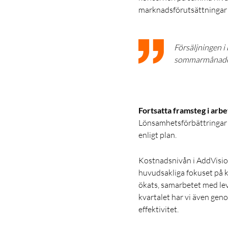
marknadsförutsättningar i
Försäljningen i 
sommarmånadern
Fortsatta framsteg i arb
Lönsamhetsförbättringar h
enligt plan.
Kostnadsnivån i AddVision
huvudsakliga fokuset på 
ökats, samarbetet med lev
kvartalet har vi även gen
effektivitet.