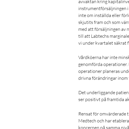
avvaktan kring kapitalinv
instrumentförsäljningen i 
inte om inställda eller fö
skjutits fram och som vän
med att försäljningen av 
till att Labtechs marginal
vi under kvartalet säkrat
Vårdköerna har inte minska
genomförda operationer. 
operationer planeras unde
drivna förändringar inom v
Det underliggande patientb
ser positivt på framtida a
Rensat för omvärderade t
Medtech och har etablerat
koncernen på samma nivå j