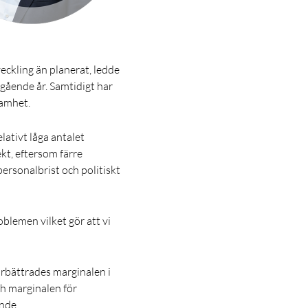
eckling än planerat, ledde
egående år. Samtidigt har
samhet.
lativt låga antalet
t, eftersom färre
ersonalbrist och politiskt
blemen vilket gör att vi
rbättrades marginalen i
ch marginalen för
ande