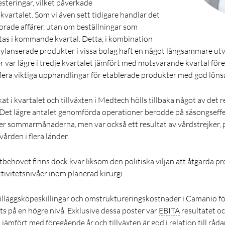
esteringar, vilket påverkade
kvartalet. Som vi även sett tidigare handlar det
rlorade affärer, utan om beställningar som
tas i kommande kvartal. Detta, i kombination
nylanserade produkter i vissa bolag haft en något långsammare utv
er var lägre i tredje kvartalet jämfört med motsvarande kvartal för
 flera viktiga upphandlingar för etablerade produkter med god lön
t i kvartalet och tillväxten i Medtech hölls tillbaka något av det re
Det lägre antalet genomförda operationer berodde på säsongseffek
r sommarmånaderna, men var också ett resultat av vårdstrejker, p
ården i flera länder.
ehovet finns dock kvar liksom den politiska viljan att åtgärda pro
ktivitetsnivåer inom planerad kirurgi.
illäggsköpeskillingar och omstruktureringskostnader i Camanio fö
s på en högre nivå. Exklusive dessa poster var
EBITA
resultatet o
ämfört med föregående år och tillväxten är god i relation till råd