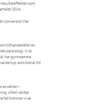
a resultateffekten som
artalet 2024.
ash conversion har
som tillhandahåller en
kylärbiologi. Vi är
 väl, har gynnsamma
ande typ, som bidrar till
ss avvaktan i
ing, vilket väntas
vartal kommer vi se