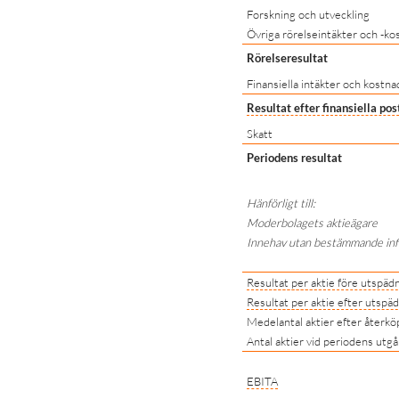
Forskning och utveckling
Övriga rörelseintäkter och -ko
Rörelseresultat
Finansiella intäkter och kostna
Resultat efter finansiella pos
Skatt
Periodens resultat
Hänförligt till:
Moderbolagets aktieägare
Innehav utan bestämmande inf
Resultat per aktie
före utspäd
Resultat per aktie
efter utspäd
Medelantal aktier efter återkö
Antal aktier vid periodens utg
EBITA