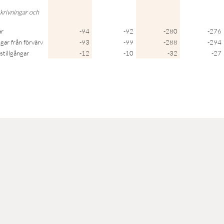
skrivningar och
ar
-94
-92
-280
-276
gar från förvärv
-93
-99
-288
-294
stillgångar
-12
-10
-32
-27