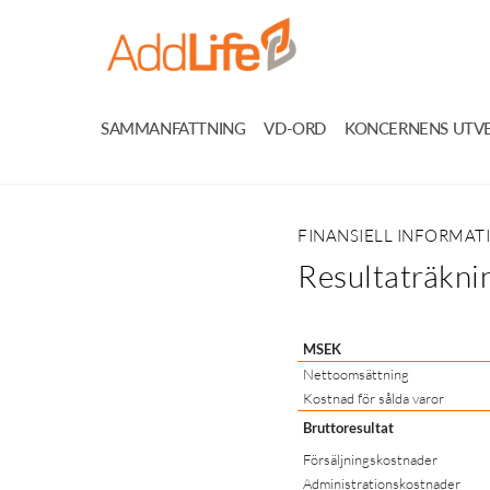
SAMMANFATTNING
VD-ORD
KONCERNENS UTV
FINANSIELL INFORMAT
Resultaträkni
MSEK
Nettoomsättning
Kostnad för sålda varor
Bruttoresultat
Försäljningskostnader
Administrationskostnader