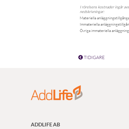
I rörelsens kostnader ingår av
nedskrivningar:
Materiella anläggningstillgång
Immateriella anläggningstillgån
Övriga immateriella anläggning
TIDIGARE
ADDLIFE AB