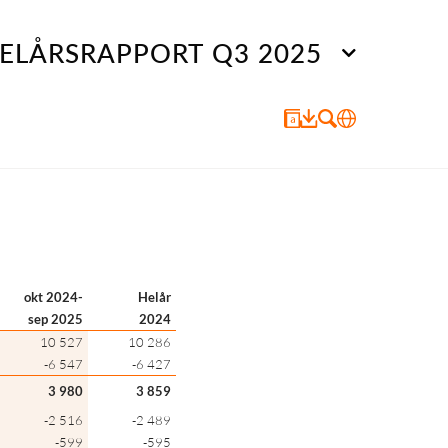
ELÅRSRAPPORT Q3 2025
okt 2024-
Helår
sep 2025
2024
10 527
10 286
-6 547
-6 427
3 980
3 859
-2 516
-2 489
-599
-595