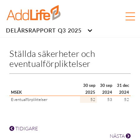
DELÅRSRAPPORT Q3 2025
Ställda säkerheter och
eventualförpliktelser
30 sep
30 sep
31 dec
MSEK
2025
2024
2024
Eventualförpliktelser
52
53
52
TIDIGARE
NÄSTA