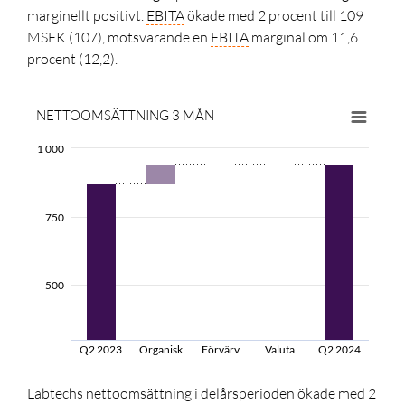
marginellt positivt.
EBITA
ökade med
2 procent
till 109
MSEK (107), motsvarande en
EBITA
marginal om 11,6
procent (12,2).
NETTOOMSÄTTNING 3 MÅN
1 000
750
500
Q2 2023
Organisk
Förvärv
Valuta
Q2 2024
Labtechs nettoomsättning i delårsperioden ökade med 2