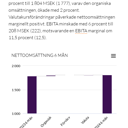
procent till 1 804 MSEK
(1 777),
varav den organiska
omsättningen, ökade med
2 procent.
Valutakursförändringar påverkade nettoomsättningen
marginellt positivt. EBITA minskade med 6 procent till
208 MSEK (222), motsvarande en
EBITA
marginal om
11,5 procent (12,5).
NETTOOMSÄTTNING 6 MÅN
2 000
1 500
1 000
Förvärv
Organisk
Valuta
2024 6 mån
2023 6 mån