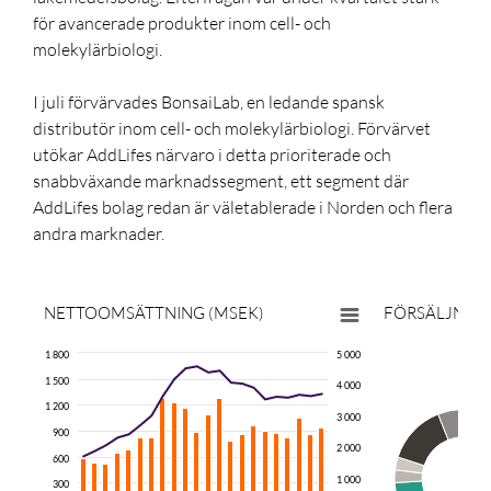
för avancerade produkter inom cell- och
molekylärbiologi.
I juli förvärvades BonsaiLab, en ledande spansk
distributör inom cell- och molekylärbiologi. Förvärvet
utökar AddLifes närvaro i detta prioriterade och
snabbväxande marknadssegment, ett segment där
AddLifes bolag redan är väletablerade i Norden och flera
andra marknader.
NETTOOMSÄTTNING (MSEK)
FÖRSÄLJNING
1 800
5 000
1 500
4 000
1 200
3 000
900
2 000
600
1 000
300