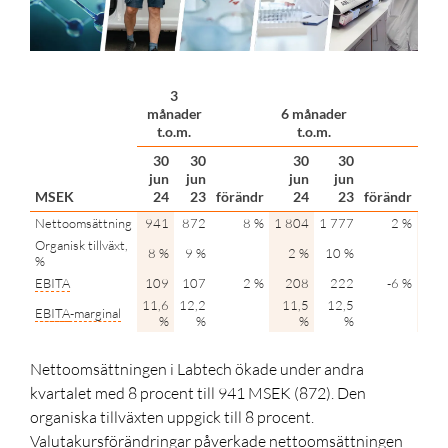
3
månader
6 månader
12 
t.o.m.
t.o.m.
30
30
30
30
jun
jun
jun
jun
j
MSEK
24
23
förändr
24
23
förändr
Nettoomsättning
941
872
8 %
1 804
1 777
2 %
3 6
Organisk tillväxt,
8 %
9 %
2 %
10 %
%
EBITA
109
107
2 %
208
222
-6 %
4
11,6
12,2
11,5
12,5
12
EBITA
-marginal
%
%
%
%
Nettoomsättningen i Labtech ökade under andra
kvartalet med 8 procent till 941 MSEK (872). Den
organiska tillväxten uppgick till 8 procent.
Valutakursförändringar påverkade nettoomsättningen