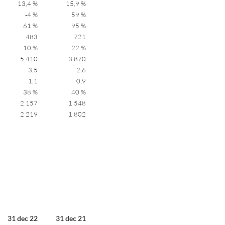
13,4 %
15,9 %
-4 %
59 %
61 %
95 %
483
721
10 %
22 %
5 410
3 870
3,5
2,6
1,1
0,9
38 %
40 %
2 157
1 548
2 219
1 802
31 dec 22
31 dec 21