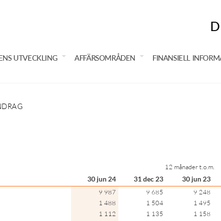
D
ENS UTVECKLING
AFFÄRSOMRÅDEN
FINANSIELL INFORM
NDRAG
12 månader t.o.m.
30 jun 24
31 dec 23
30 jun 23
9 987
9 685
9 248
1 488
1 504
1 495
1 112
1 135
1 158