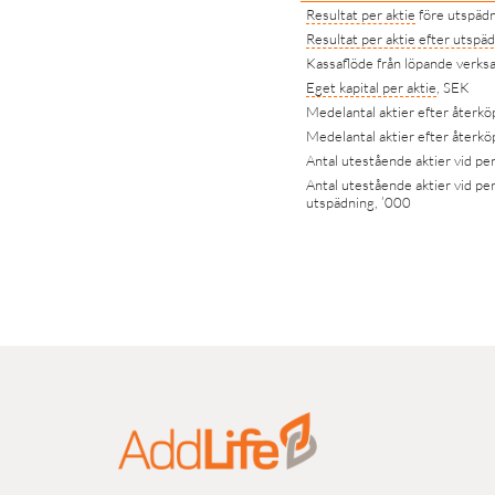
Resultat per aktie
före utspäd
Resultat per aktie
efter utspäd
Kassaflöde från löpande verks
Eget kapital per aktie
, SEK
Medelantal aktier efter återkö
Medelantal aktier efter återkö
Antal utestående aktier vid pe
Antal utestående aktier vid per
utspädning, ’000