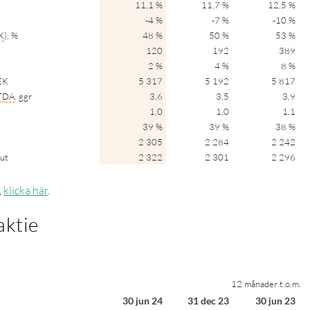
11,1 %
11,7 %
12,5 %
-4 %
-7 %
-10 %
K
), %
48 %
50 %
53 %
120
192
389
2 %
4 %
8 %
EK
5 317
5 192
5 817
TDA
, ggr
3,6
3,5
3,9
1,0
1,0
1,1
39 %
39 %
38 %
2 305
2 284
2 242
lut
2 322
2 301
2 296
,
klicka här
.
aktie
12 månader t.o.m.
30 jun 24
31 dec 23
30 jun 23