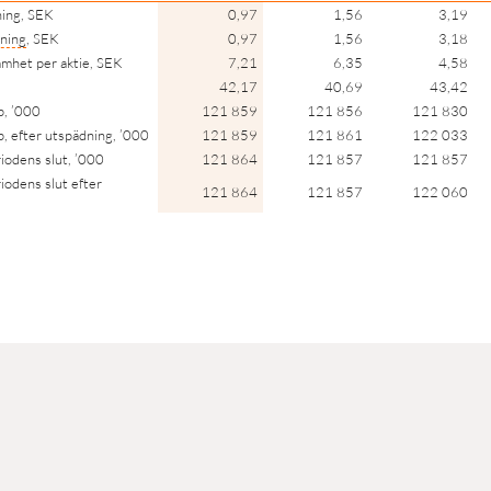
ning, SEK
0,97
1,56
3,19
ning
, SEK
0,97
1,56
3,18
amhet per aktie, SEK
7,21
6,35
4,58
42,17
40,69
43,42
p, ’000
121 859
121 856
121 830
p, efter utspädning, ’000
121 859
121 861
122 033
riodens slut, ’000
121 864
121 857
121 857
iodens slut efter
121 864
121 857
122 060