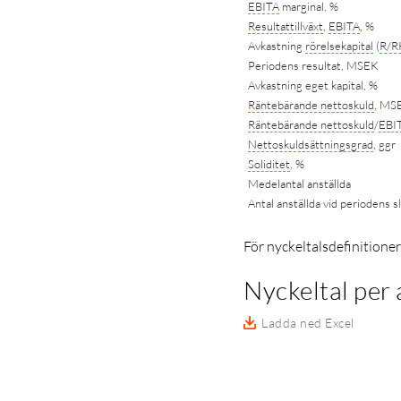
EBITA
marginal, %
Resultattillväxt
,
EBITA
, %
Avkastning
rörelsekapital
(
R/R
Periodens resultat, MSEK
Avkastning eget kapital, %
Räntebärande nettoskuld
, MS
Räntebärande nettoskuld
/
EBI
Nettoskuldsättningsgrad
, ggr
Soliditet
, %
Medelantal anställda
Antal anställda vid periodens s
För nyckeltalsdefinitioner
Nyckeltal per 
Ladda ned Excel