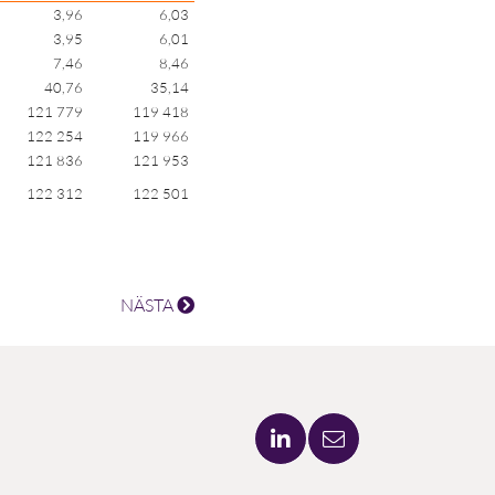
3,96
6,03
3,95
6,01
7,46
8,46
40,76
35,14
121 779
119 418
122 254
119 966
121 836
121 953
122 312
122 501
NÄSTA