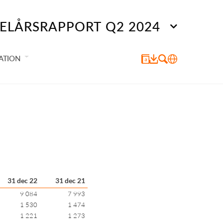
ELÅRSRAPPORT Q2 2024
ATION
31 dec 22
31 dec 21
9 084
7 993
1 530
1 474
1 221
1 273