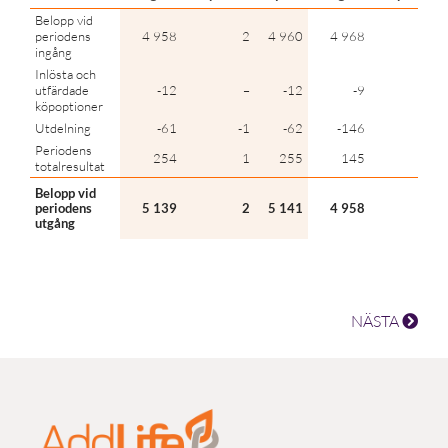
Belopp vid
periodens
4 958
2
4 960
4 968
3
ingång
Inlösta och
utfärdade
-12
–
-12
-9
–
köpoptioner
Utdelning
-61
-1
-62
-146
-4
Periodens
254
1
255
145
3
totalresultat
Belopp vid
periodens
5 139
2
5 141
4 958
2
utgång
NÄSTA