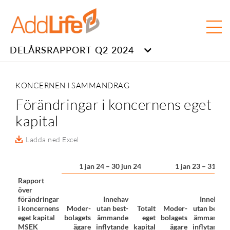
DELÅRSRAPPORT Q2 2024
KONCERNEN I SAMMANDRAG
Förändringar i koncernens eget
kapital
Ladda ned Excel
1 jan 24 – 30 jun 24
1 jan 23 – 31 dec
Rapport
över
förändringar
Innehav
Innehav
i koncernens
Moder-
utan best-
Totalt
Moder-
utan best-
eget kapital
bolagets
ämmande
eget
bolagets
ämmande
MSEK
ägare
inflytande
kapital
ägare
inflytande