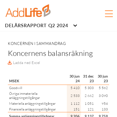
DELÅRSRAPPORT Q2 2024
KONCERNEN I SAMMANDRAG
Koncernens balansräkning
Ladda ned Excel
30 jun
31 dec
30 jun
MSEK
24
23
23
Goodwill
5 410
5 303
5 582
Övriga immateriella
2 533
2 662
3 090
anläggningstillgångar
Materiella anläggningstillgångar
1 112
1 051
954
Finansiella anläggningstillgångar
151
121
133
Summa anläggningstillgångar
9 206
9 137
9 759