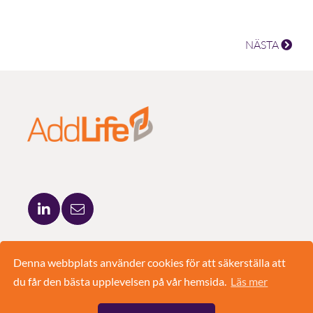
NÄSTA
ADDLIFE AB
BRUNKEBERGSTORG 5
Denna webbplats använder cookies för att säkerställa att
111 51 STOCKHOLM
du får den bästa upplevelsen på vår hemsida.
Läs mer
08-420 03 830
INFO@ADD.LIFE