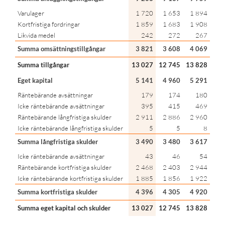
Varulager
1 720
1 653
1 894
Kortfristiga fordringar
1 859
1 683
1 908
Likvida medel
242
272
267
Summa omsättningstillgångar
3 821
3 608
4 069
Summa tillgångar
13 027
12 745
13 828
Eget kapital
5 141
4 960
5 291
Räntebärande avsättningar
179
174
180
Icke räntebärande avsättningar
395
415
469
Räntebärande långfristiga skulder
2 911
2 886
2 960
Icke räntebärande långfristiga skulder
5
5
8
Summa långfristiga skulder
3 490
3 480
3 617
Icke räntebärande avsättningar
43
46
54
Räntebärande kortfristiga skulder
2 468
2 403
2 944
Icke räntebärande kortfristiga skulder
1 885
1 856
1 922
Summa kortfristiga skulder
4 396
4 305
4 920
Summa eget kapital och skulder
13 027
12 745
13 828