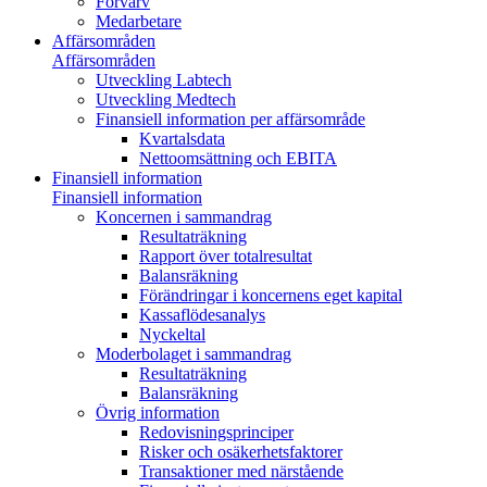
Förvärv
Medarbetare
Affärsområden
Affärsområden
Utveckling Labtech
Utveckling Medtech
Finansiell information per affärsområde
Kvartalsdata
Nettoomsättning och EBITA
Finansiell information
Finansiell information
Koncernen i sammandrag
Resultaträkning
Rapport över totalresultat
Balansräkning
Förändringar i koncernens eget kapital
Kassaflödesanalys
Nyckeltal
Moderbolaget i sammandrag
Resultaträkning
Balansräkning
Övrig information
Redovisningsprinciper
Risker och osäkerhetsfaktorer
Transaktioner med närstående