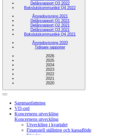
Delårsrapport Q3 2022
Bokslutskommuniké Q4 2022
Årsredovisning 2021
Delårsrapport Q1 2021
Delårsrapport Q2 2021
Delårsrapport Q3 2021
Bokslutskommuniké Q4 2021
Årsredovisning 2020
Tidigare rapporter
2026
2025
2024
2023
2022
2021
2020
Sammanfattning
VD-ord
Koncernens utveckling
Koncernens utveckling
Utveckling i kvartalet
Finansiell ställning och kassaflöde