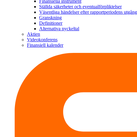
Finansiella instrument
Ställda säkerheter och eventualförpliktelser
Väsentliga händelser efter rapportperiodens utgång
Granskning
Definitioner
Alternativa nyckeltal
Aktien
Videokonferens
Finansiell kalender