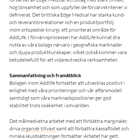
hög lönsamhet och som uppfyller de förvärvskriterier vi
definierat. Det brittiska Edge Medical har starka kund-
och leverantörsrelationer och en produktportfölj
inom ortopedisk kirurgi, ett prioriterat område för
AddLife. I förvärvsprocessen har AddLife kunnat dra
nytta av våra bolags närvaro i geografiska marknader
och djupa produktkunskaper, vilket också kommer vara
betydelsefullt för att vidareutveckla verksamheten.
Sammanfattning och framåtblick
Bolagen inom Addlife fortsätter att utvecklas positivt i
enlighet med våra prioriteringar och vår affärsmodell
samtidigt som våra marknadspositioner ger god
stabilitet trots osäkerhet i omvärlden.
Det målmedvetna arbetet med att förbättra marginaler,
driva
organisk tillväxt
samt att förbättra kassaflödet och
minska skuldsättningen fortsätter. Arbetet har gett