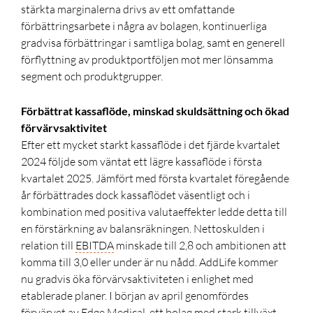
stärkta marginalerna drivs av ett omfattande
förbättringsarbete i några av bolagen, kontinuerliga
gradvisa förbättringar i samtliga bolag, samt en generell
förflyttning av produktportföljen mot mer lönsamma
segment och produktgrupper.
Förbättrat kassaflöde, minskad skuldsättning och ökad
förvärvsaktivitet
Efter ett mycket starkt kassaflöde i det fjärde kvartalet
2024 följde som väntat ett lägre kassaflöde i första
kvartalet 2025. Jämfört med första kvartalet föregående
år förbättrades dock kassaflödet väsentligt och i
kombination med positiva valutaeffekter ledde detta till
en förstärkning av balansräkningen. Nettoskulden i
relation till
EBITDA
minskade till 2,8 och ambitionen att
komma till 3,0 eller under är nu nådd. AddLife kommer
nu gradvis öka förvärvsaktiviteten i enlighet med
etablerade planer. I början av april genomfördes
förvärvet av Edge Medical, ett bolag med stark tillväxt,