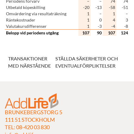
Periodens förvärv
–
–
74
74
Utbetald köpeskilling
-20
-13
-58
-51
Omvärdering via resultaträkning
1
–
1
–
Räntekostnader
1
0
4
3
Valutakursdifferenser
1
-3
-4
-8
Belopp vid periodens utgång
107
90
107
124
TRANSAKTIONER
STÄLLDA SÄKERHETER OCH
MED NÄRSTÅENDE
EVENTUALFÖRPLIKTELSER
BRUNKEBERGSTORG 5
111 51 STOCKHOLM
TEL: 08-420 03 830