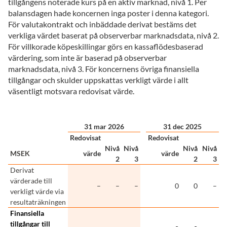
tillgångens noterade kurs på en aktiv marknad, nivå 1. Per
balansdagen hade koncernen inga poster i denna kategori.
För valutakontrakt och inbäddade derivat bestäms det
verkliga värdet baserat på observerbar marknadsdata, nivå 2.
För villkorade köpeskillingar görs en kassaflödesbaserad
värdering, som inte är baserad på observerbar
marknadsdata, nivå 3. För koncernens övriga finansiella
tillgångar och skulder uppskattas verkligt värde i allt
väsentligt motsvara redovisat värde.
31 mar 2026
31 dec 2025
Redovisat
Redovisat
Nivå
Nivå
Nivå
Nivå
MSEK
värde
värde
2
3
2
3
Derivat
värderade till
–
–
–
0
0
–
verkligt värde via
resultaträkningen
Finansiella
tillgångar till