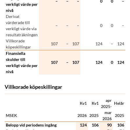
–
–
–
0
0
–
verkligt värde per
nivå
Derivat
värderade till
–
–
–
0
0
–
verkligt värde via
resultaträkningen
Villkorade
107
–
107
124
–
124
köpeskillingar
Finansiella
skulder till
107
–
107
124
0
124
verkligt värde per
nivå
Villkorade köpeskillingar
apr
Kv1
Kv1
Helår
2025-
mar
MSEK
2026
2025
2025
2026
Belopp vid periodens ingång
124
106
90
106