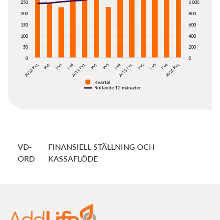
250
1 000
200
800
150
600
100
400
50
200
0
0
Kv3
Kv4
2026 Kv1
2023 Kv1
Kv2
Kv3
Kv4
2024 Kv1
Kv2
Kv3
Kv4
2025 Kv1
Kv2
Kvartal
Rullande 12 månader
VD-
FINANSIELL STÄLLNING OCH
ORD
KASSAFLÖDE