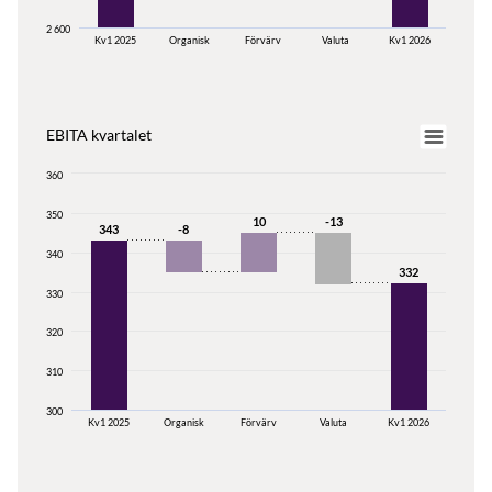
2 600
Kv1 2025
Organisk
Förvärv
Valuta
Kv1 2026
EBITA
kvartalet
360
350
10
-13
343
-8
340
332
330
320
310
300
Kv1 2025
Organisk
Förvärv
Valuta
Kv1 2026