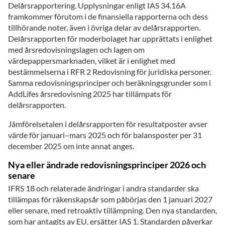
Delårsrapportering. Upplysningar enligt IAS 34.16A
framkommer förutom i de finansiella rapporterna och dess
tillhörande noter, även i övriga delar av delårsrapporten.
Delårsrapporten för moderbolaget har upprättats i enlighet
med årsredovisningslagen och lagen om
värdepappersmarknaden, vilket är i enlighet med
bestämmelserna i RFR 2 Redovisning för juridiska personer.
Samma redovisningsprinciper och beräkningsgrunder som i
AddLifes årsredovisning 2025 har tillämpats för
delårsrapporten.
Jämförelsetalen i delårsrapporten för resultatposter avser
värde för januari–mars 2025 och för balansposter per 31
december 2025 om inte annat anges.
Nya eller ändrade redovisningsprinciper 2026 och
senare
IFRS 18 och relaterade ändringar i andra standarder ska
tillämpas för räkenskapsår som påbörjas den 1 januari 2027
eller senare, med retroaktiv tillämpning. Den nya standarden,
som har antagits av EU, ersätter IAS 1. Standarden påverkar