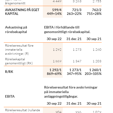
4 449
3 263
2 755
årsgenomsnitt
AVKASTNING PÅ EGET
599/4
721/3
762/2
KAPITAL
449=14%
263=22%
755=28%
Avkastning på
EBITA i förhållande till
rörelsekapital
genomsnittligt rörelsekapital.
30 sep 22
31 dec 21
30 sep 21
Rörelseresultat före
immateriella
1 292
1 273
1 260
avskrivningar, (R)
Rörelsekapital
1 869
1 347
1 203
genomsnittligt (RK)
1 292/1
1 273/1
1 260/1
R/RK
869=69%
347=95%
203=105%
Rörelseresultat före avskrivningar
på immateriella
EBITA
anläggningstillgångar.
30 sep 22
31 dec 21
30 sep 21
Rörelseresultat (rullande
904
996
1 029