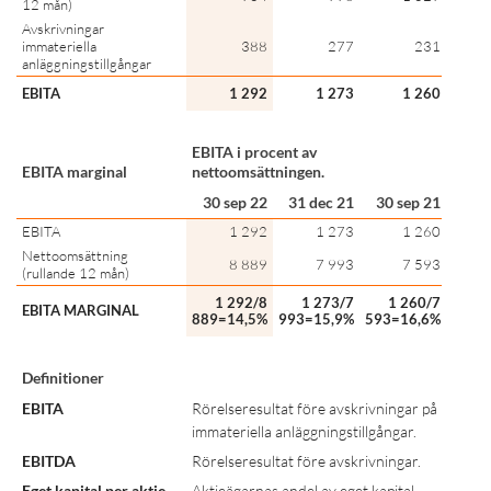
12 mån)
Avskrivningar
immateriella
388
277
231
anläggningstillgångar
EBITA
1 292
1 273
1 260
EBITA i procent av
EBITA marginal
nettoomsättningen.
30 sep 22
31 dec 21
30 sep 21
EBITA
1 292
1 273
1 260
Nettoomsättning
8 889
7 993
7 593
(rullande 12 mån)
1 292/8
1 273/7
1 260/7
EBITA MARGINAL
889=14,5%
993=15,9%
593=16,6%
Definitioner
EBITA
Rörelseresultat före avskrivningar på
immateriella anläggningstillgångar.
EBITDA
Rörelseresultat före avskrivningar.
Eget kapital per aktie
Aktieägarnas andel av eget kapital