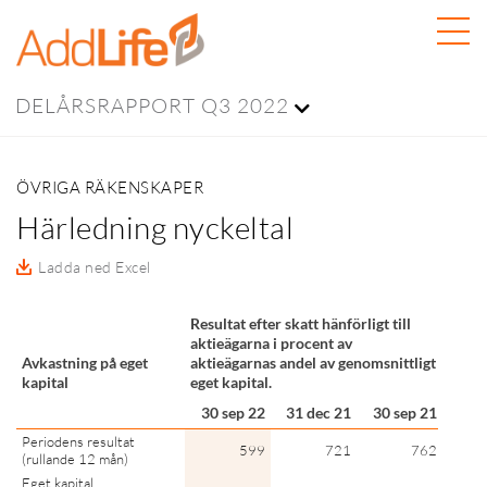
DELÅRSRAPPORT Q3 2022
ÖVRIGA RÄKENSKAPER
Härledning nyckeltal
Ladda ned Excel
Resultat efter skatt hänförligt till
aktieägarna i procent av
Avkastning på eget
aktieägarnas andel av genomsnittligt
kapital
eget kapital.
30 sep 22
31 dec 21
30 sep 21
Periodens resultat
599
721
762
(rullande 12 mån)
Eget kapital