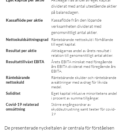
dividerat med antal utestående aktier
på balansdagen.
Kassaflöde per aktie
Kassaflöde från den löpande
verksamheten dividerat med
genomsnittligt antal aktier.
Nettoskuldsättningsgrad
Räntebärande nettoskuld i förhållande
till eget kapital.
Resultat per aktie
Aktieägarnas andel av årets resultat i
relation till genomsnittligt antal aktier.
Resultattillväxt EBITA
Årets EBITA minskat med föregående
års EBITA dividerat med föregående års
EBITA.
Räntebärande
Räntebärande skulder och räntebärande
nettoskuld
avsättningar med avdrag för likvida
medel.
Soliditet
Eget kapital inklusive minoritetens andel
i procent av summa tillgångar.
Covid-19 relaterad
Större engångsordrar av
omsättning
skyddsutrustning samt tester för covid-
19
De presenterade nyckeltalen är centrala för förståelsen