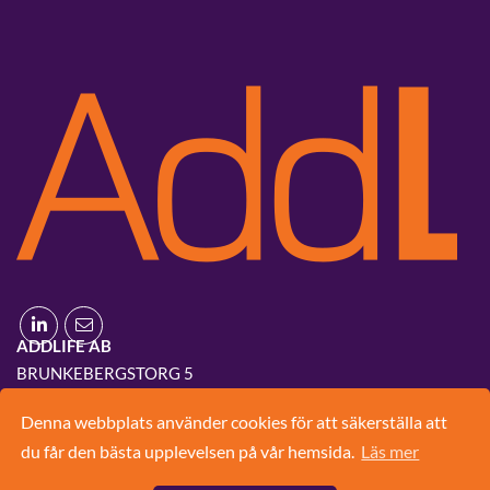
ADDLIFE AB
BRUNKEBERGSTORG 5
111 51 STOCKHOLM
Denna webbplats använder cookies för att säkerställa att
08-420 03 830
du får den bästa upplevelsen på vår hemsida.
Läs mer
INFO@ADD.LIFE