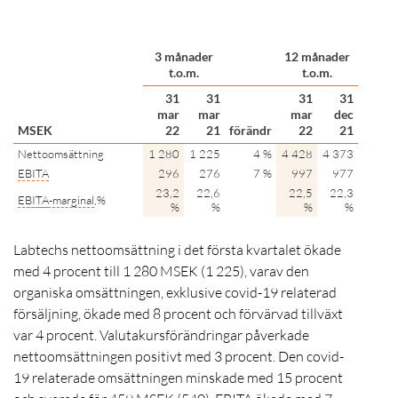
3 månader
12 månader
t.o.m.
t.o.m.
31
31
31
31
mar
mar
mar
dec
MSEK
22
21
förändr
22
21
Nettoomsättning
1 280
1 225
4 %
4 428
4 373
EBITA
296
276
7 %
997
977
23,2
22,6
22,5
22,3
EBITA
-marginal
,%
%
%
%
%
Labtechs nettoomsättning i det första kvartalet ökade
med 4 procent till
1 280 MSEK
(1 225), varav den
organiska omsättningen, exklusive covid-19 relaterad
försäljning, ökade med 8
procent
och förvärvad tillväxt
var 4 procent. Valutakursförändringar påverkade
nettoomsättningen positivt med 3 procent. Den covid-
19 relaterade omsättningen minskade med 15 procent