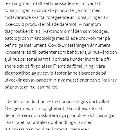
testning men totalt sett minskade som förväntat
försäljningen av covid-19 produkter jämfört med
motsvarande kvartal föregående år. Försäljningen av
icke-covid produkter ökade däremot. Vi har inom
diagnostiken bra tillväxt inom områden som blodgas,
patologi och mikrobiologi med ökade provvolymer på
befintliga instrument. Covid-19 testningen är numera
koncentrerad till patienter som behöver sjukhusvård och
sjukhuspersonal samt till privata kunder inom bl a off-
shore och på flygplatser. Framtida försäljning i våra
diagnostikbolag av covid-tester är helt beroende på
utvecklingen av pandemin, nya mutationer och olika krav
på provtagning i samhället.
I de flesta länder har restriktionerna tagits bort vilket
återigen medfört möjligheter till kundbesök för att
demonstrera och diskutera nya produkter och lösningar.
I kvartalet har antalet upphandlingar av mer
rutinmässiga produkter kommit i gång igen.