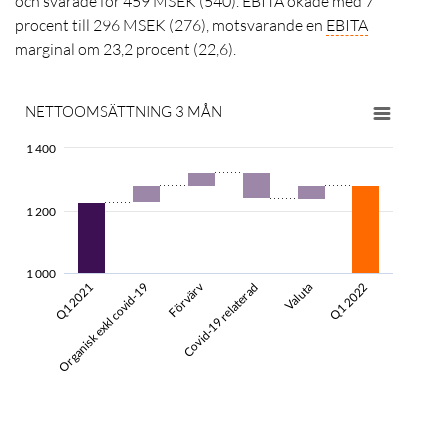
och svarade för 459 M
SEK
(540)
.
EBITA ökade med 7
procent till 296 MSEK (276), motsvarande en
EBITA
marginal om 23,2 procent (22,6).
NETTOOMSÄTTNING 3 MÅN
1 400
1 200
1 000
Förvärv
Organisk exkl covid-19
Valuta
Q1 2022
Q1 2021
Covid-19 relaterad