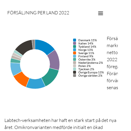
FÖRSÄLJNING PER LAND 2022
Försäljning
Danmark 15%
Italien 14%
marknaderna
Tyskland 14%
Norge 13%
nettoomsätt
Sverige 11%
Finland 9%
2022 jämför
Österrike 3%
Nederländerna 2%
föregående å
Polen 2%
Tjeckien 2%
Övriga Europa 13%
Förändringen
Övriga världen 2%
förvärv som
senaste åre
Labtech-verksamheten har haft en stark start på det nya
året. Omikronvarianten medförde initialt en ökad