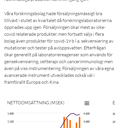
Våra forskningsbolag hade försäljningsmässigt bra
tillväxt i slutet av kvartalet då forskningslaboratorierna
öppnades upp igen. Försäljningen ökar mest av icke-
covid relaterade produkter, men fortsatt säljs i flera
bolag även produkter för covid-19 b l a. sekvensiering av
mutationer och tester på avloppsvatten. Efterfrågan
ökar generellt på laboratoriereagenser som används för
gensekvensiering, cellterapi och cancerimmunologi men
även på viss instrumentering. Försäljningen av våra egna
avancerade instrument utvecklades också väl i
framförallt Europa och Kina.
NETTOOMSÄTTNING (MSEK)
EBITA
(
1 400
4 600
300
1 120
3 680
240