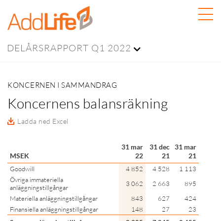
DELÅRSRAPPORT Q1 2022
KONCERNEN I SAMMANDRAG
Koncernens balansräkning
Ladda ned Excel
31 mar
31 dec
31 mar
MSEK
22
21
21
Goodwill
4 852
4 528
1 113
Övriga immateriella
3 062
2 663
895
anläggningstillgångar
Materiella anläggningstillgångar
843
627
424
Finansiella anläggningstillgångar
148
27
23