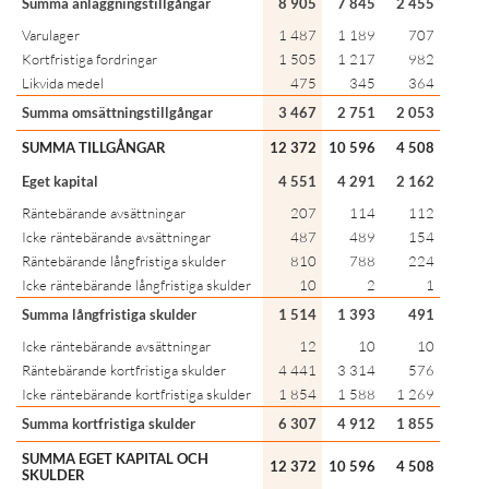
Summa anläggningstillgångar
8 905
7 845
2 455
Varulager
1 487
1 189
707
Kortfristiga fordringar
1 505
1 217
982
Likvida medel
475
345
364
Summa omsättningstillgångar
3 467
2 751
2 053
SUMMA TILLGÅNGAR
12 372
10 596
4 508
Eget kapital
4 551
4 291
2 162
Räntebärande avsättningar
207
114
112
Icke räntebärande avsättningar
487
489
154
Räntebärande långfristiga skulder
810
788
224
Icke räntebärande långfristiga skulder
10
2
1
Summa långfristiga skulder
1 514
1 393
491
Icke räntebärande avsättningar
12
10
10
Räntebärande kortfristiga skulder
4 441
3 314
576
Icke räntebärande kortfristiga skulder
1 854
1 588
1 269
Summa kortfristiga skulder
6 307
4 912
1 855
SUMMA EGET KAPITAL OCH
12 372
10 596
4 508
SKULDER