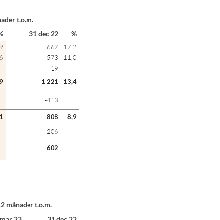
ader t.o.m.
%
31 dec 22
%
,9
667
17,2
,6
573
11,0
-19
,9
1 221
13,4
-413
,1
808
8,9
-206
602
12 månader t.o.m.
 mar 23
31 dec 22