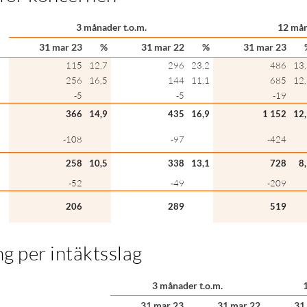
3 månader t.o.m.
12 mån
31 mar 23
%
31 mar 22
%
31 mar 23
115
12,7
296
23,2
486
13
256
16,5
144
11,1
685
12
-5
-5
-19
366
14,9
435
16,9
1 152
12
-108
-97
-424
258
10,5
338
13,1
728
8
-52
-49
-209
206
289
519
g per intäktsslag
3 månader t.o.m.
31 mar 23
31 mar 22
31