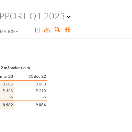
PPORT Q1 2023
RMATION
12 månader t.o.m.
 mar 23
31 dec 22
3 505
3 880
5 463
5 210
-6
-6
8 962
9 084