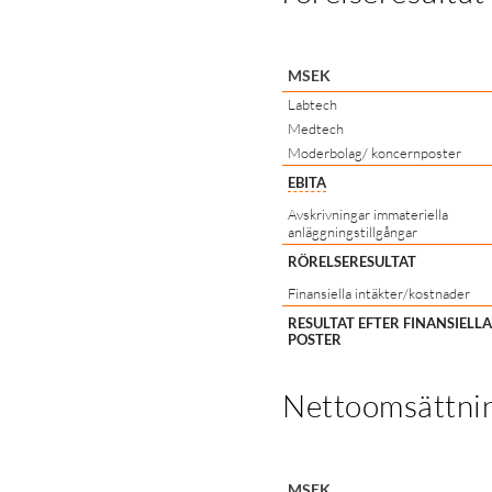
MSEK
Labtech
Medtech
Moderbolag/ koncernposter
EBITA
Avskrivningar immateriella
anläggningstillgångar
RÖRELSERESULTAT
Finansiella intäkter/kostnader
RESULTAT EFTER FINANSIELLA
POSTER
Nettoomsättnin
MSEK