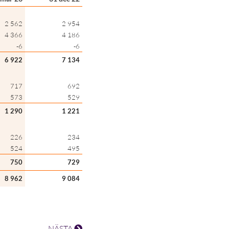
2 562
2 954
4 366
4 186
-6
-6
6 922
7 134
717
692
573
529
1 290
1 221
226
234
524
495
750
729
8 962
9 084
NÄSTA