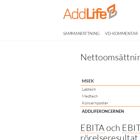
SAMMANFATTNING
VD-KOMMENTAR
Nettoomsättnin
MSEK
Labtech
Medtech
Koncernposter
ADDLIFEKONCERNEN
EBITA
och
EBI
rörelseresultat