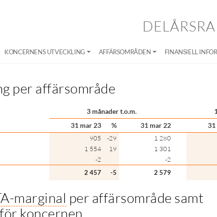
DELÅRSRA
KONCERNENS UTVECKLING
AFFÄRSOMRÅDEN
FINANSIELL INFO
g per affärsområde
3 månader t.o.m.
31 mar 23
%
31 mar 22
31
905
-29
1 280
1 554
19
1 301
-2
-2
2 457
-5
2 579
TA
-marginal
per affärsområde samt
 för koncernen