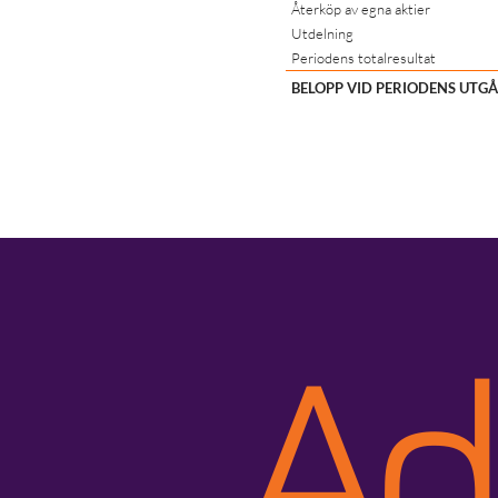
Återköp av egna aktier
Utdelning
Periodens totalresultat
BELOPP VID PERIODENS UTG