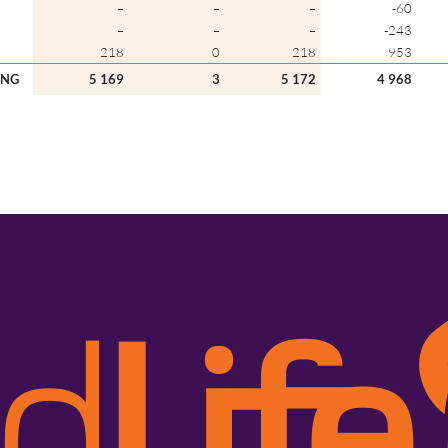
–
–
–
-60
–
–
–
-243
218
0
218
953
ÅNG
5 169
3
5 172
4 968