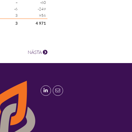
–
-60
-6
-249
3
956
3
4 971
NÄSTA