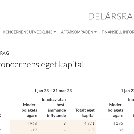
DELÅRSRA
KONCERNENS UTVECKLING
AFFÄRSOMRÅDEN
FINANSIELL INFO
DRAG
koncernens eget kapital
1 jan 23 – 31 mar 23
1 jan 2
Innehav utan
Inn
Moder-
best-
Moder-
bolagets
ämmande
Totalt eget
bolagets
K
ägare
inflytande
kapital
ägare
4 968
3
4 971
4 285
r
-17
–
-17
33