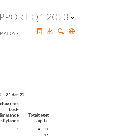
PPORT Q1 2023
RMATION
2 – 31 dec 22
ehav utan
best-
ämmande
Totalt eget
inflytande
kapital
6
4 291
–
33