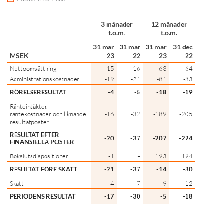
3 månader
12 månader
t.o.m.
t.o.m.
31 mar
31 mar
31 mar
31 dec
MSEK
23
22
23
22
Nettoomsättning
15
16
63
64
Administrationskostnader
-19
-21
-81
-83
RÖRELSERESULTAT
-4
-5
-18
-19
Ränteintäkter,
räntekostnader och liknande
-16
-32
-189
-205
resultatposter
RESULTAT EFTER
-20
-37
-207
-224
FINANSIELLA POSTER
Bokslutsdispositioner
-1
–
193
194
RESULTAT FÖRE SKATT
-21
-37
-14
-30
Skatt
4
7
9
12
PERIODENS RESULTAT
-17
-30
-5
-18