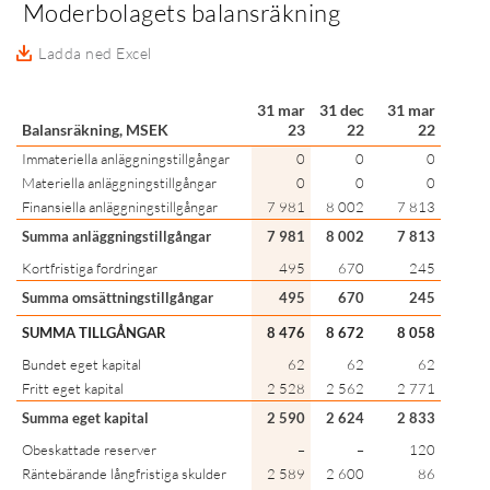
Moderbolagets balansräkning
Ladda ned Excel
31 mar
31 dec
31 mar
Balansräkning, MSEK
23
22
22
Immateriella anläggningstillgångar
0
0
0
Materiella anläggningstillgångar
0
0
0
Finansiella anläggningstillgångar
7 981
8 002
7 813
Summa anläggningstillgångar
7 981
8 002
7 813
Kortfristiga fordringar
495
670
245
Summa omsättningstillgångar
495
670
245
SUMMA TILLGÅNGAR
8 476
8 672
8 058
Bundet eget kapital
62
62
62
Fritt eget kapital
2 528
2 562
2 771
Summa eget kapital
2 590
2 624
2 833
Obeskattade reserver
–
–
120
Räntebärande långfristiga skulder
2 589
2 600
86