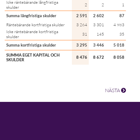
Icke räntebärande långfristiga
2
2
1
skulder
Summa långfristiga skulder
2 591
2 602
87
Räntebärande kortfristiga skulder
3 264
3 301
4 983
Icke räntebärande kortfristiga
31
145
35
skulder
Summa kortfristiga skulder
3 295
3 446
5 018
SUMMA EGET KAPITAL OCH
8 476
8 672
8 058
SKULDER
NÄSTA