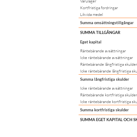
Varulager
Kortfristiga fordringar
Likvida medel
Summa omsättningstillgångar
SUMMA TILLGÅNGAR
Eget kapital
Räntebärande avsättningar
Icke räntebärande avsättningar
Räntebärande långfristiga skulde
Icke räntebärande långfristiga sk
Summa långfristiga skulder
Icke räntebärande avsättningar
Räntebärande kortfristiga skulde
Icke räntebärande kortfristiga sk
Summa kortfristiga skulder
SUMMA EGET KAPITAL OCH S