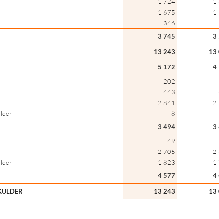
1 724
1
1 675
1
346
3 745
3
13 243
13
5 172
4
202
443
r
2 841
2
ulder
8
3 494
3
49
r
2 705
2
ulder
1 823
1
4 577
4
KULDER
13 243
13