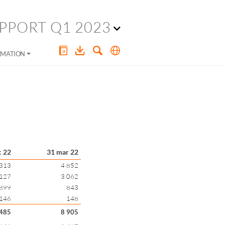
PPORT Q1 2023
RMATION
c 22
31 mar 22
 313
4 852
 127
3 062
899
843
146
148
 485
8 905