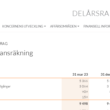
DELÅRSRA
KONCERNENS UTVECKLING
AFFÄRSOMRÅDEN
FINANSIELL INFO
DRAG
ansräkning
31 mar 23
31 de
5 366
5
llgångar
3 064
3
909
159
9 498
9