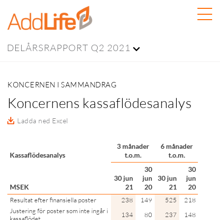
DELÅRSRAPPORT Q2 2021
KONCERNEN I SAMMANDRAG
Koncernens kassaflödesanalys
Ladda ned Excel
3 månader
6 månader
12 m
Kassaflödesanalys
t.o.m.
t.o.m.
t.
30
30
30 jun
jun
30 jun
jun
30 ju
MSEK
21
20
21
20
2
Resultat efter finansiella poster
238
149
525
218
96
Justering för poster som inte ingår i
134
80
237
148
36
kassaflödet