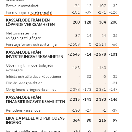
Betald inkomstskatt
-71
-12
-107
-32
-17
Förändringar i
rörelsekapital
-101
-89
-271
-126
-3
KASSAFLÖDE FRÅN DEN
200
128
384
208
1 12
LÖPANDE VERKSAMHETEN
Nettoinvesteringar i
-37
-14
-64
-35
-11
anläggningstillgångar
Företagsförvärv och avyttringar
-2 508
0
-2 514
-66
-2 78
KASSAFLÖDE FRÅN
-2 545
-14
-2 578
-101
-2 89
INVESTERINGSVERKSAMHETEN
Utdelning till moderbolagets
-183
–
-183
–
-24
aktieägare
Inlösta och utfärdade köpoptioner
-
32
-5
32
2
Förvärv av egna aktier
-
–
-
-31
Övrig finansieringsverksamhet
2 398
-173
2 381
-147
2 17
KASSAFLÖDE FRÅN
2 215
-141
2 193
-146
1 95
FINANSIERINGSVERKSAMHETEN
Periodens kassaflöde
-130
-27
-1
-39
18
LIKVIDA MEDEL VID PERIODENS
364
90
216
99
5
INGÅNG
Valutakursdifferens i likvida medel
-10
-9
9
-6
-1