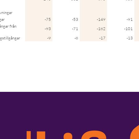
ivningar
gar
-75
-53
-149
-91
ångar från
-93
-71
-182
-101
gstillgångar
-9
-8
-17
-13