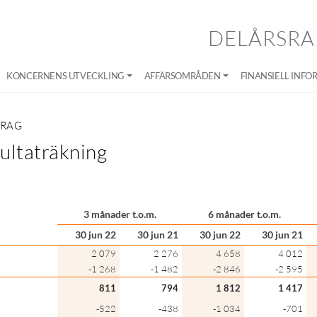
DELÅRSRA
KONCERNENS UTVECKLING
AFFÄRSOMRÅDEN
FINANSIELL INFO
DRAG
ultaträkning
3 månader t.o.m.
6 månader t.o.m.
30 jun 22
30 jun 21
30 jun 22
30 jun 21
2 079
2 276
4 658
4 012
-1 268
-1 482
-2 846
-2 595
811
794
1 812
1 417
-522
-438
-1 034
-701