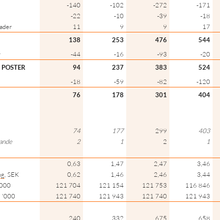
-140
-102
-272
-171
-22
-10
-39
-18
nader
11
9
9
17
138
253
476
544
r
-44
-16
-93
-20
A POSTER
94
237
383
524
-18
-59
-82
-120
76
178
301
404
74
177
299
403
tande
2
1
2
1
0,63
1,47
2,47
3,46
ng
, SEK
0,62
1,46
2,46
3,44
'000
121 704
121 154
121 753
116 846
, '000
121 740
121 943
121 740
121 943
240
332
675
658