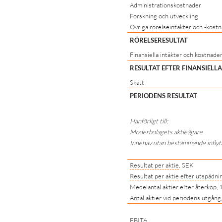
Administrationskostnader
Forskning och utveckling
Övriga rörelseintäkter och -kost
RÖRELSERESULTAT
Finansiella intäkter och kostnade
RESULTAT EFTER FINANSIELL
Skatt
PERIODENS RESULTAT
Hänförligt till:
Moderbolagets aktieägare
Innehav utan bestämmande infly
Resultat per aktie
, SEK
Resultat per aktie
efter utspädni
Medelantal aktier efter återköp, 
Antal aktier vid periodens utgång
EBITA