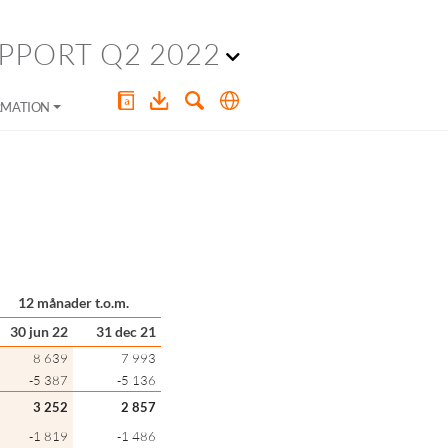
PPORT Q2 2022
RMATION
12 månader t.o.m.
30 jun 22
31 dec 21
8 639
7 993
-5 387
-5 136
3 252
2 857
-1 819
-1 486