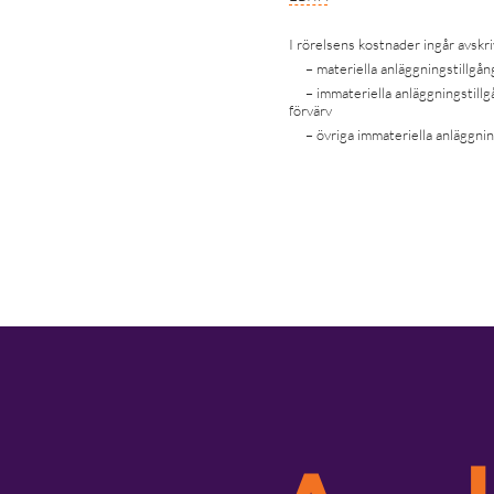
I rörelsens kostnader ingår avskr
– materiella anläggningstillgån
– immateriella anläggningstillg
förvärv
– övriga immateriella anläggnin