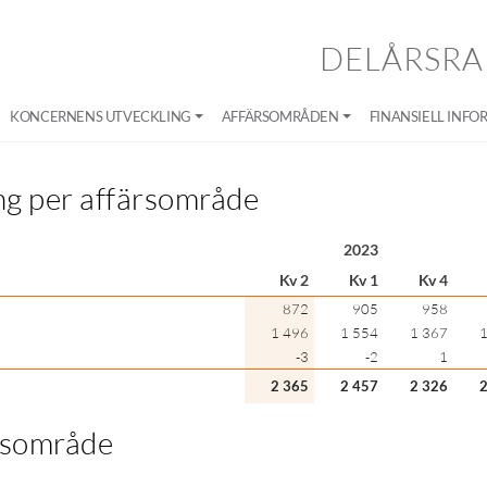
DELÅRSRA
KONCERNENS UTVECKLING
AFFÄRSOMRÅDEN
FINANSIELL INFO
g per affärsområde
2023
Kv 2
Kv 1
Kv 4
872
905
958
1 496
1 554
1 367
1
-3
-2
1
2 365
2 457
2 326
2
rsområde