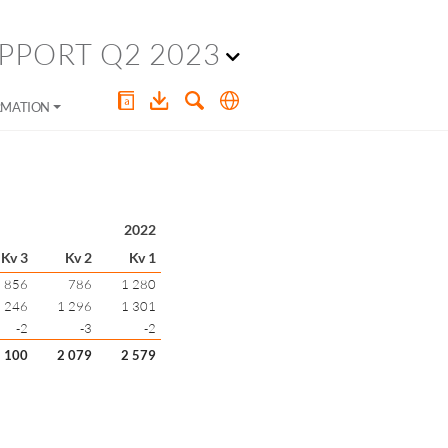
PPORT Q2 2023
RMATION
2022
Kv 3
Kv 2
Kv 1
856
786
1 280
 246
1 296
1 301
-2
-3
-2
 100
2 079
2 579