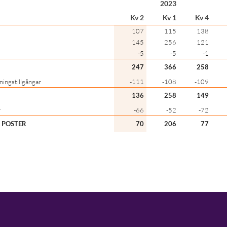
2023
Kv 2
Kv 1
Kv 4
107
115
138
145
256
121
-5
-5
-1
247
366
258
ningstillgångar
-111
-108
-109
136
258
149
r
-66
-52
-72
A POSTER
70
206
77