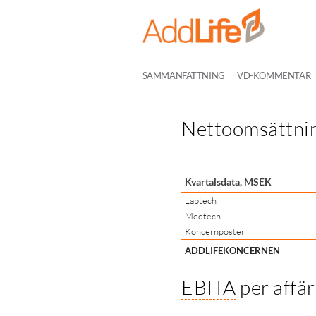
SAMMANFATTNING
VD-KOMMENTAR
Nettoomsättnin
Kvartalsdata, MSEK
Labtech
Medtech
Koncernposter
ADDLIFEKONCERNEN
EBITA
per affä