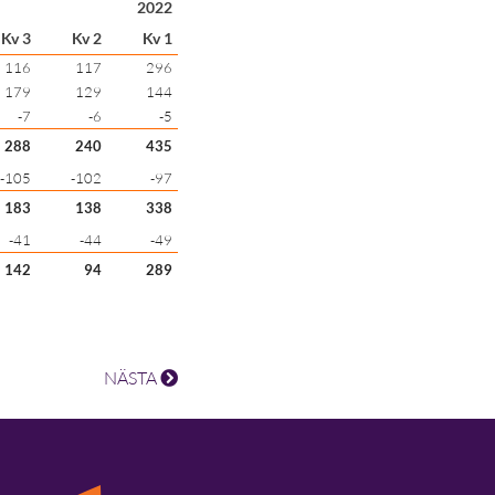
2022
Kv 3
Kv 2
Kv 1
116
117
296
179
129
144
-7
-6
-5
288
240
435
-105
-102
-97
183
138
338
-41
-44
-49
142
94
289
NÄSTA