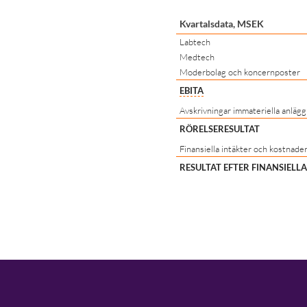
Kvartalsdata, MSEK
Labtech
Medtech
Moderbolag och koncernposter
EBITA
Avskrivningar immateriella anlägg
RÖRELSERESULTAT
Finansiella intäkter och kostnade
RESULTAT EFTER FINANSIELL