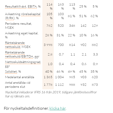
114
163
113
Resultattillväxt
,
EBITA
, %
25 %
5 %
%
%
%
Avkastning
rörelsekapital
105
103
81 %
51 %
62 %
(
R/RK
), %
%
%
Periodens resultat,
762
520
348
142
129
MSEK
Avkastning eget kapital,
28 %
31 %
22 %
10 %
16 %
%
Räntebärande
3 998
700
814
902
882
nettoskuld
, MSEK
Räntebärande
2,8
0,7
1,1
2,1
3,3
nettoskuld
/
EBITDA
, ggr
Nettoskuldsättningsgrad
,
1,0
0,4
0,4
0,6
0,9
ggr
Soliditet
, %
40 %
46 %
49 %
45 %
35 %
Medelantal anställda
1 365
1 004
965
903
620
Antal anställda vid
1 778
1 112
988
932
873
periodens slut
Nyckeltal inkluderar IFRS 16 från 2019, tidigare jämförelsesiffror
har ej räknats om.
För nyckeltalsdefinitioner,
klicka här
.