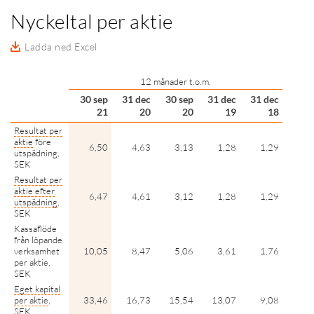
Nyckeltal per aktie
Ladda ned Excel
12 månader t.o.m.
30 sep
31 dec
30 sep
31 dec
31 dec
21
20
20
19
18
Resultat per
aktie
före
6,50
4,63
3,13
1,28
1,29
utspädning,
SEK
Resultat per
aktie
efter
6,47
4,61
3,12
1,28
1,29
utspädning
,
SEK
Kassaflöde
från löpande
verksamhet
10,05
8,47
5,06
3,61
1,76
per aktie,
SEK
Eget kapital
per aktie
,
33,46
16,73
15,54
13,07
9,08
SEK