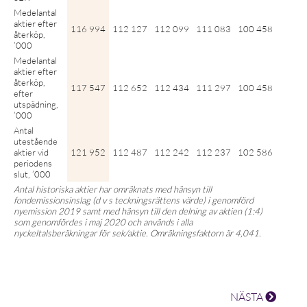
Medelantal
aktier efter
116 994
112 127
112 099
111 083
100 458
återköp,
’000
Medelantal
aktier efter
återköp,
117 547
112 652
112 434
111 297
100 458
efter
utspädning,
’000
Antal
utestående
aktier vid
121 952
112 487
112 242
112 237
102 586
periodens
slut, ’000
Antal historiska aktier har omräknats med hänsyn till
fondemissionsinslag (d v s teckningsrättens värde) i genomförd
nyemission 2019 samt med hänsyn till den delning av aktien (1:4)
som genomfördes i maj 2020 och används i alla
nyckeltalsberäkningar för sek/aktie. Omräkningsfaktorn är 4,041.
NÄSTA