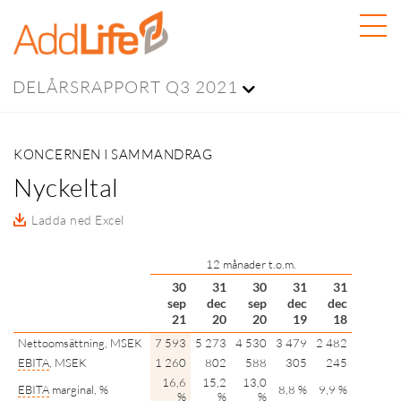
DELÅRSRAPPORT Q3 2021
KONCERNEN I SAMMANDRAG
Nyckeltal
Ladda ned Excel
12 månader t.o.m.
30
31
30
31
31
sep
dec
sep
dec
dec
21
20
20
19
18
Nettoomsättning, MSEK
7 593
5 273
4 530
3 479
2 482
EBITA
, MSEK
1 260
802
588
305
245
16,6
15,2
13,0
EBITA
marginal, %
8,8 %
9,9 %
%
%
%