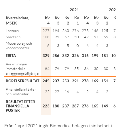
2021
2020
Kvartalsdata,
Kv
Kv
Kv
Kv
Kv
Kv
Kv
Kv
MSEK
4
3
2
1
4
3
2
1
Labtech
227
194
280
276
273
146
125
78
Medtech
108
95
57
50
49
57
59
31
Moderbolag och
-6
-3
-5
0
-6
-4
-3
-3
koncernposter
EBITA
329
286
332
326
316
199
181
106
Avskrivningar
immateriella
-84
-79
-79
-35
-38
-30
-30
-32
anläggningstillgångar
RÖRELSERESULTAT
245
207
253
291
278
169
151
74
Finansiella intäkter
-22
-27
-16
-4
-2
-4
-2
-5
och kostnader
RESULTAT EFTER
FINANSIELLA
223
180
237
287
276
165
149
69
POSTER
Från 1 april 2021 ingår Biomedica-bolagen i sin helhet i