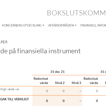
BOKSLUTSKOMMU
KONCERNENS UTVECKLING
AFFÄRSOMRÅDEN
FINANSIELL INFO
APER
rde på finansiella instrument
31 dec 21
31 
Redovisat
Redovisat
värde
Nivå 2
Nivå 3
värde
rkligt värde via
0
0
–
0
NGAR TILL VERKLIGT
0
0
–
0