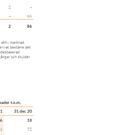
2
–
–
86
2
86
 aktiv marknad,
erivat bestäms det
lödesbaserad
lgångar och skulder
ader t.o.m.
21
31 dec 20
6
18
1
72