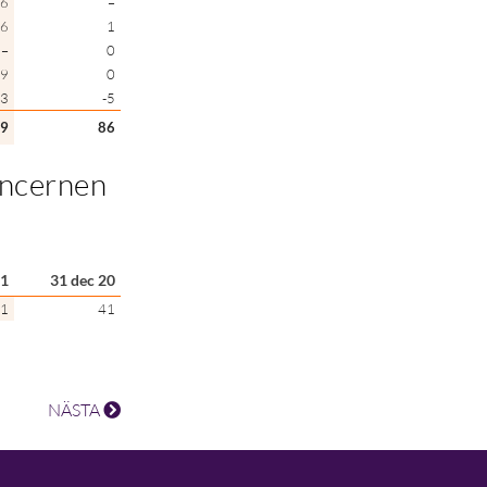
-6
–
6
1
–
0
9
0
3
-5
9
86
oncernen
21
31 dec 20
1
41
NÄSTA