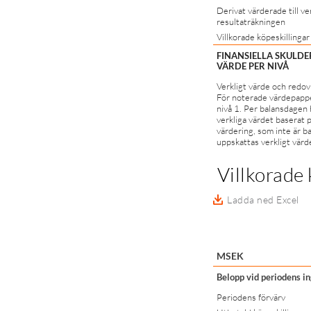
Derivat värderade till ve
resultaträkningen
Villkorade köpeskillingar
FINANSIELLA SKULDER
VÄRDE PER NIVÅ
Verkligt värde och redov
För noterade värdepappe
nivå 1. Per balansdagen
verkliga värdet baserat 
värdering, som inte är b
uppskattas verkligt värde
Villkorade 
Ladda ned Excel
MSEK
Belopp vid periodens i
Periodens förvärv