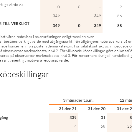
rkligt värde via
0
0
–
2
349
–
349
86
 TILL VERKLIGT
349
0
349
88
isat värde redovisas i balansräkningen enligt tabellen ovan.
r bestäms verkligt värde med utgångspunkt från tillgångens noterade kurs på en
 hade koncernen inga poster i denna kategori. För valutakontrakt och inbäddade d
på observerbar marknadsdata, nivå 2. För villkorade köpeskillingar görs en kassaf
aserad på observerbar marknadsdata, nivå 3. För koncernens övriga finansiella til
 i allt väsentligt motsvara redovisat värde.
köpeskillingar
3 månader t.o.m.
12 mån
31 dec 21
31 dec 20
31 dec 
ngång
339
31
8
4
58
25