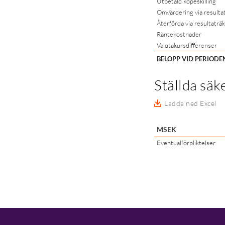
Utbetald köpeskilling
Omvärdering via resulta
Återförda via resultaträ
Räntekostnader
Valutakursdifferenser
BELOPP VID PERIOD
Ställda säk
Ladda ned Excel
MSEK
Eventualförpliktelser