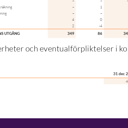
–
–
träkning
–
1
kning
–
–
4
0
2
-4
ENS UTGÅNG
349
86
34
erheter och eventualförpliktelser i k
31 dec 
4