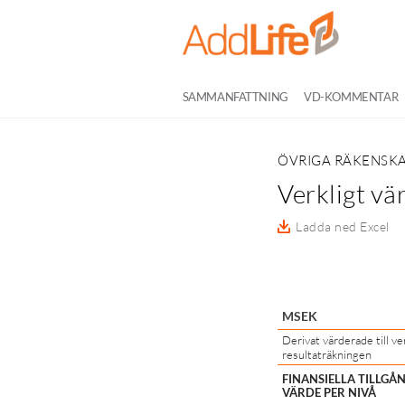
SAMMANFATTNING
VD-KOMMENTAR
ÖVRIGA RÄKENSK
Verkligt vä
Ladda ned Excel
MSEK
Derivat värderade till ve
resultaträkningen
FINANSIELLA TILLGÅ
VÄRDE PER NIVÅ