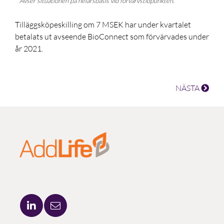
*Avser situationen på helårsbasis vid förvärvstidpunkten.
Tilläggsköpeskilling om 7 MSEK har under kvartalet
betalats ut avseende BioConnect som förvärvades under
år 2021.
NÄSTA