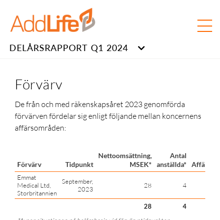
DELÅRSRAPPORT Q1 2024
Förvärv
De från och med räkenskapsåret 2023 genomförda
förvärven fördelar sig enligt följande mellan koncernens
affärsområden:
Nettoomsättning,
Antal
Förvärv
Tidpunkt
MSEK*
anställda*
Affärsom
Emmat
September,
Medical Ltd,
28
4
Med
2023
Storbritannien
28
4