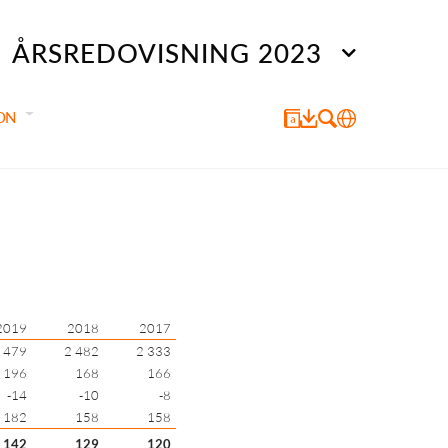
ÅRSREDOVISNING 2023
ON
2019
2018
2017
 479
2 482
2 333
196
168
166
-14
-10
-8
182
158
158
142
129
120