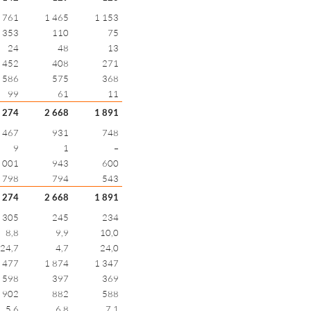
 761
1 465
1 153
353
110
75
24
48
13
452
408
271
586
575
368
99
61
11
 274
2 668
1 891
 467
931
748
9
1
–
 001
943
600
798
794
543
 274
2 668
1 891
305
245
234
8,8
9,9
10,0
24,7
4,7
24,0
 477
1 874
1 347
598
397
369
902
882
588
5,6
6,8
7,1