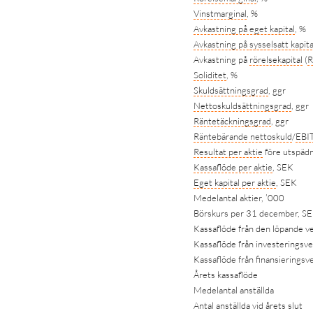
Vinstmarginal
, %
Avkastning på eget kapital
, %
Avkastning på
sysselsatt kapita
Avkastning på
rörelsekapital
(
R
Soliditet
, %
Skuldsättningsgrad
, ggr
Nettoskuldsättningsgrad
, ggr
Räntetäckningsgrad
, ggr
Räntebärande nettoskuld
/
EBI
Resultat per aktie
före utspäd
Kassaflöde per aktie
, SEK
Eget kapital per aktie
, SEK
Medelantal aktier, ’000
Börskurs per 31 december, S
Kassaflöde från den löpande 
Kassaflöde från investerings
Kassaflöde från finansierings
Årets kassaflöde
Medelantal anställda
Antal anställda vid årets slut