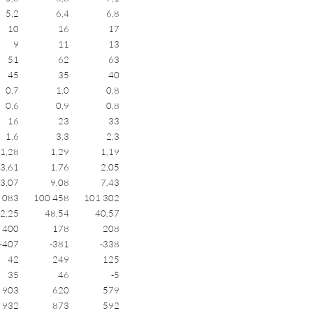
5,2
6,4
6,8
10
16
17
9
11
13
51
62
63
45
35
40
0,7
1,0
0,8
0,6
0,9
0,8
16
23
33
1,6
3,3
2,3
1,28
1,29
1,19
3,61
1,76
2,05
3,07
9,08
7,43
 083
100 458
101 302
2,25
48,54
40,57
400
178
208
-407
-381
-338
42
249
125
35
46
-5
903
620
579
932
873
592