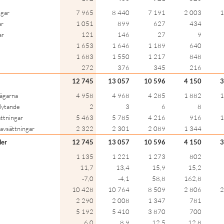
ngar
7 965
8 440
7 191
2 003
1
ar
1 051
899
627
434
ar
121
146
27
9
1 653
1 646
1 189
640
1 683
1 550
1 217
848
272
376
345
216
12 745
13 057
10 596
4 150
3
eägarna
4 958
4 968
4 285
1 882
1
lytande
2
3
6
8
ttningar
5 463
5 785
4 216
916
1
 avsättningar
2 322
2 301
2 089
1 344
der
12 745
13 057
10 596
4 150
3
1 135
1 221
1 273
802
11,7
13,4
15,9
15,2
-7,0
-4,1
58,8
162,8
10 428
10 764
8 509
2 806
2
2 290
2 008
1 347
781
5 192
5 410
3 870
700
6,0
8,9
12,5
12,8