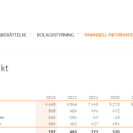
SBERÄTTELSE
BOLAGSSTYRNING
FINANSIELL INFORMATI
ikt
2023
2022
2021
2020
9 685
9 084
7 993
5 273
3
585
808
996
672
der
-246
-206
-69
-13
r
339
602
927
659
192
483
721
520