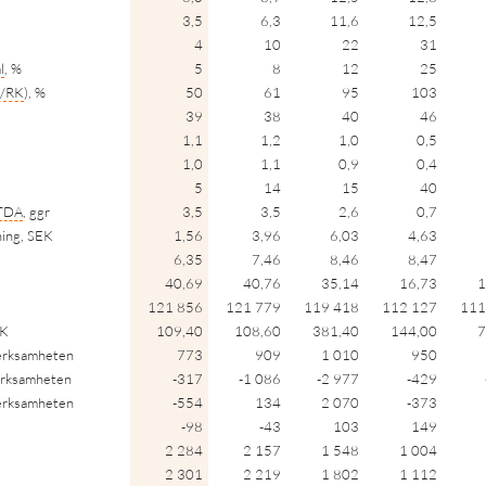
3,5
6,3
11,6
12,5
4
10
22
31
l
, %
5
8
12
25
/RK
), %
50
61
95
103
39
38
40
46
1,1
1,2
1,0
0,5
1,0
1,1
0,9
0,4
5
14
15
40
TDA
, ggr
3,5
3,5
2,6
0,7
ning, SEK
1,56
3,96
6,03
4,63
6,35
7,46
8,46
8,47
40,69
40,76
35,14
16,73
1
121 856
121 779
119 418
112 127
111
EK
109,40
108,60
381,40
144,00
7
verksamheten
773
909
1 010
950
verksamheten
-317
-1 086
-2 977
-429
verksamheten
-554
134
2 070
-373
-98
-43
103
149
2 284
2 157
1 548
1 004
2 301
2 219
1 802
1 112