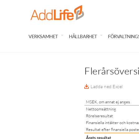
VERKSAMHET
HÅLLBARHET
FÖRVALTNING
Flerårsövers
Ladda ned Excel
MSEK, om annat ej anges
Nettoomsättning
Rörelseresultat
Finansiella intäkter och kostna
Resultat efter finansiella poste
Årets resultat