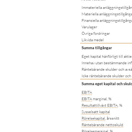
Immateriella anläggningstillgå
Materiella anläggningstillgång
Finansiella anläggningstillgång
Varulager
Övriga fordringar
Likvida medel
Summa tillgångar
Eget kapital hänförligt till akti
Innehav utan bestämmande inf
Räntebärande skulder och avsä
Icke räntebärande skulder och
Summa eget kapital och skul
EBITA
EBITA
marginal, %
Resultattillväxt
EBITA
, %
Sysselsatt kapital
Rörelsekapital
, årssnitt
Räntebärande nettoskuld
Rörelsemarginal
, %