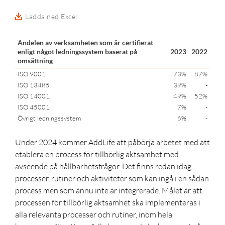
Ladda ned Excel
Andelen av verksamheten som är certifierat
enligt något ledningssystem baserat på
2023
2022
omsättning
ISO 9001
73%
87%
ISO 13485
39%
-
ISO 14001
49%
52%
ISO 45001
7%
-
Övrigt ledningssystem
6%
-
Under 2024 kommer AddLife att påbörja arbetet med att
etablera en process för tillbörlig aktsamhet med
avseende på hållbarhetsfrågor. Det finns redan idag
processer, rutiner och aktiviteter som kan ingå i en sådan
process men som ännu inte är integrerade. Målet är att
processen för tillbörlig aktsamhet ska implementeras i
alla relevanta processer och rutiner, inom hela