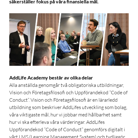
säkerställer fokus på våra finansiella mål.
AddLife Academy består av olika delar
Alla anställda genomgår två obligatoriska utbildningar,
Vision och Företagsfilosofi och Uppförandekod ”Code of
Conduct”. Vision och Företagsfilosofi är en lärarledd
utbildning som beskriver AddLifes utveckling som bolag,
våra viktigaste mål, hur vi jobbar med hållbarhet samt
hur vi ska efterleva våra värderingar. AddLifes
Uppförandekod ”Code of Conduct” genomförs digitalt i
vårt LMS (Learning Management System) och tydliggör