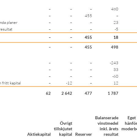
–
–
–
480
–
–
455
–
mda planer
–
–
–
23
lresultat
–
–
–
-5
–
–
455
18
–
–
455
498
–
–
–
-243
–
–
–
33
–
–
–
-60
fritt kapital
–
-12
–
12
62
2 642
477
1 787
Balanserade
Eget 
Övrigt
vinstmedel
hänförl
tillskjutet
inkl. årets
moderbo
Aktiekapital
kapital
Reserver
resultat