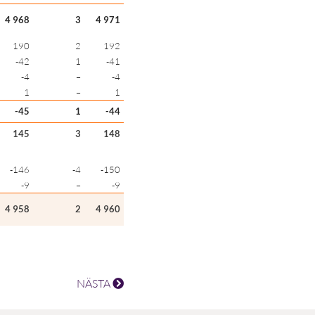
4 968
3
4 971
190
2
192
-42
1
-41
-4
–
-4
1
–
1
-45
1
-44
145
3
148
-146
-4
-150
-9
–
-9
4 958
2
4 960
NÄSTA