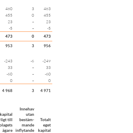
480
3
483
455
0
455
23
–
23
-5
–
-5
473
0
473
953
3
956
-243
-6
-249
33
–
33
-60
–
-60
0
–
0
4 968
3
4 971
Innehav
kapital
utan
igt till
bestäm-
Totalt
lagets
mande
eget
ägare
inflytande
kapital