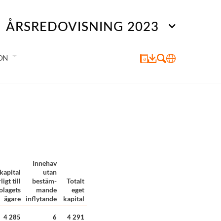
ÅRSREDOVISNING 2023
ON
Innehav
kapital
utan
igt till
bestäm-
Totalt
lagets
mande
eget
ägare
inflytande
kapital
4 285
6
4 291