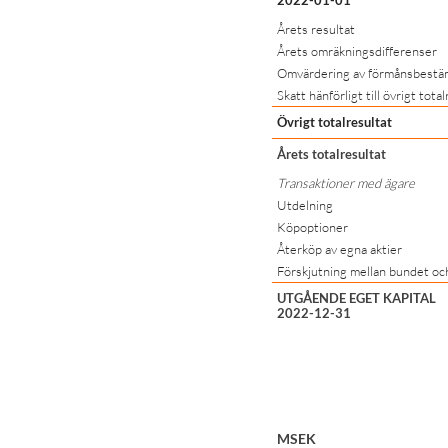
Årets resultat
Årets omräkningsdifferenser
Omvärdering av förmånsbestä
Skatt hänförligt till övrigt tota
Övrigt totalresultat
Årets totalresultat
Transaktioner med ägare
Utdelning
Köpoptioner
Återköp av egna aktier
Förskjutning mellan bundet och 
UTGÅENDE EGET KAPITAL
2022-12-31
MSEK