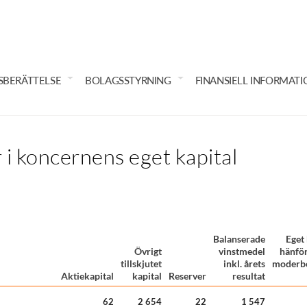
SBERÄTTELSE
BOLAGSSTYRNING
FINANSIELL INFORMATI
 i koncernens eget kapital
Balanserade
Eget 
Övrigt
vinstmedel
hänförl
tillskjutet
inkl. årets
moderbo
Aktiekapital
kapital
Reserver
resultat
62
2 654
22
1 547