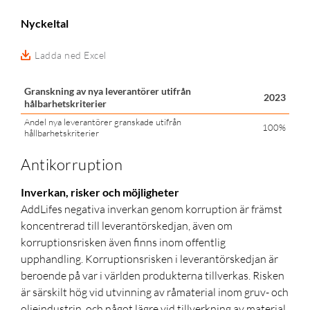
Nyckeltal
Ladda ned Excel
Granskning av nya leverantörer utifrån
2023
hålbarhetskriterier
Andel nya leverantörer granskade utifrån
100%
hållbarhetskriterier
Antikorruption
Inverkan, risker och möjligheter
AddLifes negativa inverkan genom korruption är främst
koncentrerad till leverantörskedjan, även om
korruptionsrisken även finns inom offentlig
upphandling. Korruptionsrisken i leverantörskedjan är
beroende på var i världen produkterna tillverkas. Risken
är särskilt hög vid utvinning av råmaterial inom gruv- och
oljeindustrin, och något lägre vid tillverkning av material,