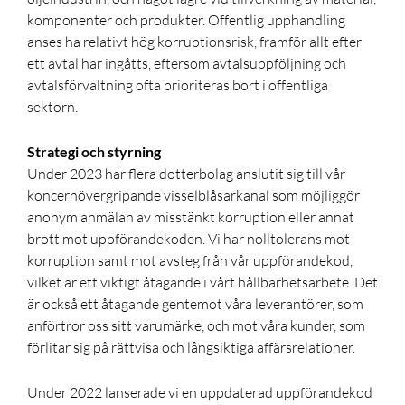
komponenter och produkter. Offentlig upphandling
anses ha relativt hög korruptionsrisk, framför allt efter
ett avtal har ingåtts, eftersom avtalsuppföljning och
avtalsförvaltning ofta prioriteras bort i offentliga
sektorn.
Strategi och styrning
Under 2023 har flera dotterbolag anslutit sig till vår
koncernövergripande visselblåsarkanal som möjliggör
anonym anmälan av misstänkt korruption eller annat
brott mot uppförandekoden. Vi har nolltolerans mot
korruption samt mot avsteg från vår uppförandekod,
vilket är ett viktigt åtagande i vårt hållbarhetsarbete. Det
är också ett åtagande gentemot våra leverantörer, som
anförtror oss sitt varumärke, och mot våra kunder, som
förlitar sig på rättvisa och långsiktiga affärsrelationer.
Under 2022 lanserade vi en uppdaterad uppförandekod