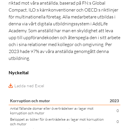
riktad mot våra anställda, baserad på FN:s Global
Compact, ILO:s kärnkonventioner och OECD:s riktlinjer
för multinationella företag. Alla medarbetare utbildas i
denna via vårt digitala utbildningssystem i AddLife
Academy. Som anställd har man en skyldighet att leva
upp till uppförandekoden och återspegla den i sitt arbete
och i sina relationer med kollegor och omgivning. Per
2023 hade 97% av våra anställda genomgått denna
utbildning.
Nyckeltal
Ladda ned Excel
Korruption och mutor
2023
Antal fällande domar eller överträdelser av lagar mot
0
korruption och mutor
Beloppet av böter för överträdelse av lagar mot korruption
0
och mutor