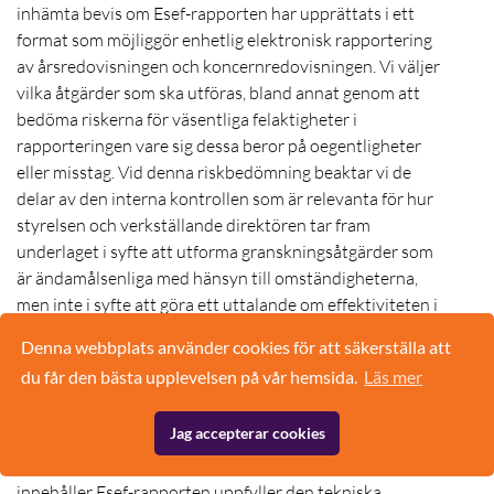
inhämta bevis om Esef-rapporten har upprättats i ett
format som möjliggör enhetlig elektronisk rapportering
av årsredovisningen och koncernredovisningen. Vi väljer
vilka åtgärder som ska utföras, bland annat genom att
bedöma riskerna för väsentliga felaktigheter i
rapporteringen vare sig dessa beror på oegentligheter
eller misstag. Vid denna riskbedömning beaktar vi de
delar av den interna kontrollen som är relevanta för hur
styrelsen och verkställande direktören tar fram
underlaget i syfte att utforma granskningsåtgärder som
är ändamålsenliga med hänsyn till omständigheterna,
men inte i syfte att göra ett uttalande om effektiviteten i
den interna kontrollen. Granskningen omfattar också en
Denna webbplats använder cookies för att säkerställa att
utvärdering av ändamålsenligheten och rimligheten i
du får den bästa upplevelsen på vår hemsida.
Läs mer
styrelsens och verkställande direktörens antaganden.
Jag accepterar cookies
Granskningsåtgärderna omfattar huvudsakligen en
teknisk validering av Esef-rapporten, dvs. om filen som
innehåller Esef-rapporten uppfyller den tekniska