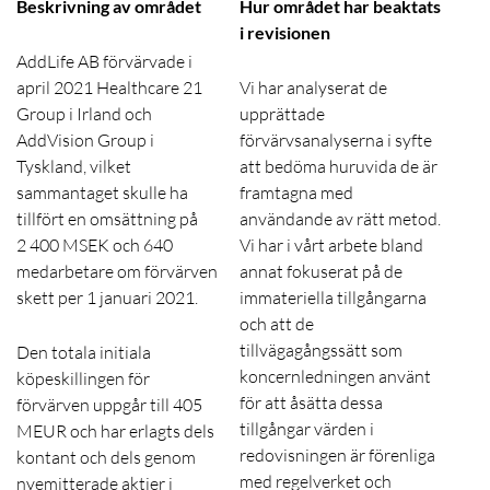
Beskrivning av området
Hur området har beaktats
i revisionen
AddLife AB förvärvade i
april 2021 Healthcare 21
Vi har analyserat de
Group i Irland och
upprättade
AddVision Group i
förvärvsanalyserna i syfte
Tyskland, vilket
att bedöma huruvida de är
sammantaget skulle ha
framtagna med
tillfört en omsättning på
användande av rätt metod.
2 400 MSEK
och 640
Vi har i vårt arbete bland
medarbetare om förvärven
annat fokuserat på de
skett per 1 januari 2021.
immateriella tillgångarna
och att de
tillvägagångssätt som
Den totala initiala
koncernledningen använt
köpeskillingen för
för att åsätta dessa
förvärven uppgår till 405
tillgångar värden i
MEUR och har erlagts dels
redovisningen är förenliga
kontant och dels genom
med regelverket och
nyemitterade aktier i