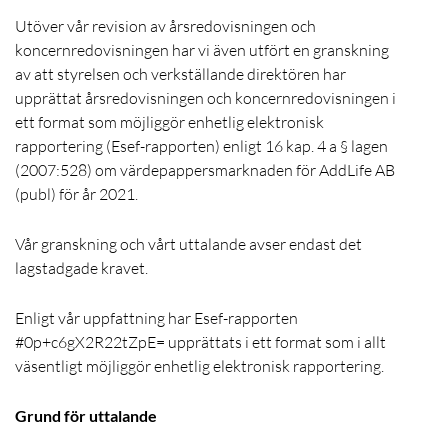
Utöver vår revision av årsredovisningen och
koncernredovisningen har vi även utfört en granskning
av att styrelsen och verkställande direktören har
upprättat årsredovisningen och koncernredovisningen i
ett format som möjliggör enhetlig elektronisk
rapportering (Esef-rapporten) enligt 16 kap. 4 a § lagen
(2007:528) om värdepappersmarknaden för AddLife AB
(publ) för år 2021.
Vår granskning och vårt uttalande avser endast det
lagstadgade kravet.
Enligt vår uppfattning har Esef-rapporten
#0p+c6gX2R22tZpE= upprättats i ett format som i allt
väsentligt möjliggör enhetlig elektronisk rapportering.
Grund för uttalande