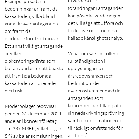
utvärdera hur
Exempel på sådana
förändringar i antaganden
bedömningar är framtida
kan påverka värderingen,
kassaflöden, vilka bland
det vill säga att utföra och
annat kräver antaganden
ta del av koncernens så
om framtida
kallade känslighetsanalys.
marknadsförutsättningar.
Ett annat viktigt antagande
är vilken
Vi har också kontrollerat
diskonteringsränta som
fullständigheten i
bör användas för att beakta
upplysningarna i
att framtida bedömda
årsredovisningen och
kassaflöden är förenade
bedömt om de
med risk.
överensstämmer med de
antaganden som
koncernen har tillämpat i
Moderbolaget redovisar
sin nedskrivningsprövning
per den 31 december 2021
samt om informationen är
andelar i koncernföretag
tillräckligt omfattande för
om 389 MSEK, vilket utgör
att förstå
5 % av balansomslutningen.