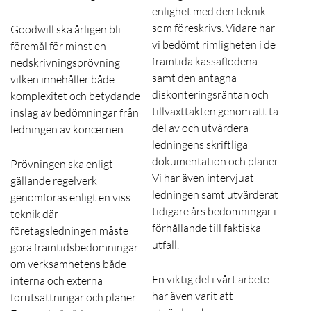
enlighet med den teknik
som föreskrivs. Vidare har
Goodwill ska årligen bli
vi bedömt rimligheten i de
föremål för minst en
framtida kassaflödena
nedskrivningsprövning
samt den antagna
vilken innehåller både
diskonteringsräntan och
komplexitet och betydande
tillväxttakten genom att ta
inslag av bedömningar från
del av och utvärdera
ledningen av koncernen.
ledningens skriftliga
dokumentation och planer.
Prövningen ska enligt
Vi har även intervjuat
gällande regelverk
ledningen samt utvärderat
genomföras enligt en viss
tidigare års bedömningar i
teknik där
förhållande till faktiska
företagsledningen måste
utfall.
göra framtidsbedömningar
om verksamhetens både
En viktig del i vårt arbete
interna och externa
har även varit att
förutsättningar och planer.