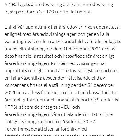
67. Bolagets årsredovisning och koncernredovisning
ingår på sidorna 39-120 i detta dokument.
Enligt vår uppfattning har årsredovisningen upprättats i
enlighet med årsredovisningslagen och ger en i alla
väsentliga avseenden rättvisande bild av moderbolagets
finansiella ställning per den 31 december 2021 och av
dess finansiella resultat och kassaflöde för året enligt
årsredovisningslagen. Koncernredovisningen har
upprättats i enlighet med årsredovisningslagen och ger
en i alla väsentliga avseenden rättvisande bild av
koncernens finansiella ställning per den 31 december
2021 och av dess finansiella resultat och kassaflöde för
året enligt International Financial Reporting Standards
(IFRS), så som de antagits av EU, och
årsredovisningslagen. Våra uttalanden omfattar inte
bolagsstyrningsrapporten på sidorna 53-67.
Förvaltningsberättelsen är förenlig med
årsredovisningens och koncernredovisningens övriga