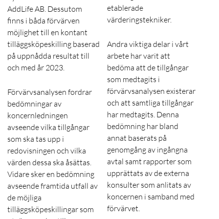
etablerade
AddLife AB. Dessutom
värderingstekniker.
finns i båda förvärven
möjlighet till en kontant
tilläggsköpeskilling baserad
Andra viktiga delar i vårt
på uppnådda resultat till
arbete har varit att
och med år 2023.
bedöma att de tillgångar
som medtagits i
förvärvsanalysen existerar
Förvärvsanalysen fordrar
och att samtliga tillgångar
bedömningar av
har medtagits. Denna
koncernledningen
bedömning har bland
avseende vilka tillgångar
annat baserats på
som ska tas upp i
genomgång av ingångna
redovisningen och vilka
avtal samt rapporter som
värden dessa ska åsättas.
upprättats av de externa
Vidare sker en bedömning
konsulter som anlitats av
avseende framtida utfall av
koncernen i samband med
de möjliga
förvärvet.
tilläggsköpeskillingar som