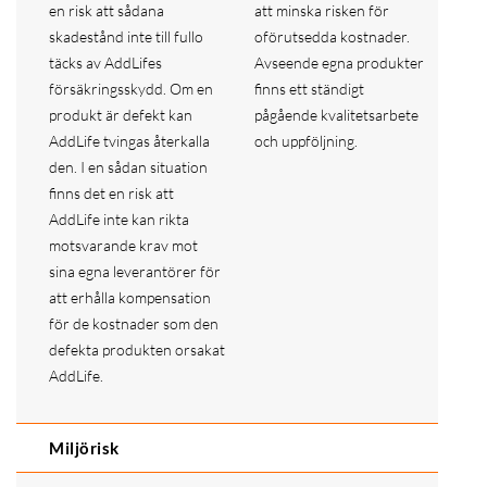
en risk att sådana
att minska risken för
skadestånd inte till fullo
oförutsedda kostnader.
täcks av AddLifes
Avseende egna produkter
försäkringsskydd. Om en
finns ett ständigt
produkt är defekt kan
pågående kvalitetsarbete
AddLife tvingas återkalla
och uppföljning.
den. I en sådan situation
finns det en risk att
AddLife inte kan rikta
motsvarande krav mot
sina egna leverantörer för
att erhålla kompensation
för de kostnader som den
defekta produkten orsakat
AddLife.
Miljörisk