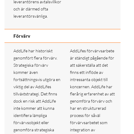
leverantörens avtalsvillkor
och är därmed ofta
leverantörsvänliga.
Förvärv
AddLife har historiskt
AddLifes förvärvsarbete
genomfört flera förvärv.
är ständigt pågående för
Strategiska förvärv
att säkerställa att det
kommer även
finns ett inflöde av
fortsättningsvis utgöra en
intressanta objekt till
viktig del av AddLifes
koncernen. AddLife har
tillväxtstrategi. Det finns
flerårig erfarenhet av att
dock en risk att AddLife
genomföra förvärv och
inte kommer att kunna
har en strukturerad
identifiera lämpliga
process för såväl
förvärvsobjekt eller
förvärvsarbetet som
genomföra strategiska
integration av