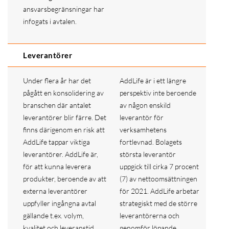
ansvarsbegränsningar har
infogats i avtalen.
Leverantörer
Under flera år har det
AddLife är i ett längre
pågått en konsolidering av
perspektiv inte beroende
branschen där antalet
av någon enskild
leverantörer blir färre. Det
leverantör för
finns därigenom en risk att
verksamhetens
AddLife tappar viktiga
fortlevnad. Bolagets
leverantörer. AddLife är,
största leverantör
för att kunna leverera
uppgick till cirka 7 procent
produkter, beroende av att
(7) av nettoomsättningen
externa leverantörer
för 2021. AddLife arbetar
uppfyller ingångna avtal
strategiskt med de större
gällande t.ex. volym,
leverantörerna och
kvalitet och leveranstid.
genomför löpande