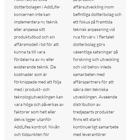
dotterbolagen i AddLife-
affärsutveckling inom
koncernen inte kan
befintliga dotterbolag och
implementera ny teknik
ett fokus på framtida
eller anpassa sitt
teknisk anpassning vid
produktutbud och sin
nya förvärv. I flertalet
affärsmodell i tid för att
dotterbolag görs
kunna ta till vara
väsentliga satsningar på
fördelarna av ny eller
forskning och utveckling
existerande teknik. De
och vid behov inleds
kostnader som är
samarbeten med
förknippade med att följa
affärspartners för att
med i produkt- och
säkra den tekniska
teknologiutvecklingen kan
utvecklingen. Avseende
vara höga och påverkas av
distribution av
faktorer som helt eller
tredjeparts produkter
delvis ligger utanför
finns ett starkt
AddLifes kontroll. Nivån
kontinuerligt samarbete
och tidpunkten för
med leverantörer