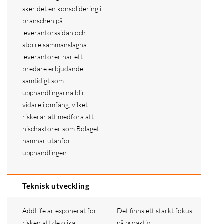
sker det en konsolidering i
branschen på
leverantörssidan och
större sammanslagna
leverantörer har ett
bredare erbjudande
samtidigt som
upphandlingarna blir
vidare i omfång, vilket
riskerar att medföra att
nischaktörer som Bolaget
hamnar utanför
upphandlingen.
Teknisk utveckling
AddLife är exponerat för
Det finns ett starkt fokus
risken att de olika
på proaktiv