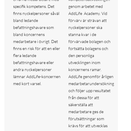
specifik kompetens. Det
genom arbetet med
finns nyckelpersoner såväl
AddLife Academy. Vid
bland ledande
förvärv är strävan att
befattningshavare som
nyckelpersoner ska
bland koncernens
stanna kvar i de
medarbetare i övrigt. Det
förvärvade bolagen och
finns en risk för att en eller
fortsätta bolagens och
flera ledande
den personliga
befattningshavare eller
utvecklingen inom
andra nyckelpersoner
koncernens ramar.
lämnar AddLife-koncernen
AddLife genomför årligen
med kort varsel.
medarbetarundersökning
och följer upp resultatet
från dessa för att
säkerställa att
medarbetare ges de
förutsättningar som
krävs för att utvecklas