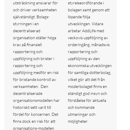
utsträckning ansvarar för
styrelseordförande i
och driver verksamheten
bolagen samt genom att
självständigt. Bolags-
löpande följa
styrningen i en
utvecklingen. Vidare
decentraliserad
arbetar AddLife med
organisation ställer höga
veckovis uppföljning av
krav på finansiell
orderingång, månadsvis
rapportering och
rapportering och
uppföljning och brister i
uppföljning av den
rapportering och
ekonomiska utvecklingen
uppföljning medför en risk
för samtliga dotterbolag,
för bristande kontroll av
vilket gör att det från
verksamheten. Den
moderbolaget finns en
decentraliserade
ständigt god insyn och
organisationsmodellen har
förståelse för aktuella
historiskt sett varit till
och kommande
fördel för koncernen. Det
utmaningar och
finns dock en risk för att
möjligheter.
organisations-modellen