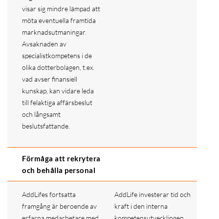
visar sig mindre lämpad att
möta eventuella framtida
marknadsutmaningar.
Avsaknaden av
specialistkompetens i de
olika dotterbolagen, t.ex.
vad avser finansiell
kunskap, kan vidare leda
till felaktiga affärsbeslut
och långsamt
beslutsfattande.
Förmåga att rekrytera
och behålla personal
AddLifes fortsatta
AddLife investerar tid och
framgång är beroende av
kraft i den interna
erfarna medarbetare med
kompetensutvecklingen