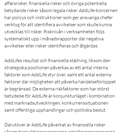
affärsrisker, finansiella risker och övriga potentiella
betydande risker såsom legala risker. AddLife-koncernen
har policys och instruktioner som ger ansvariga chefer
verktyg för att identifiera avvikelser som skulle kunna
utvecklas till risker. Risknivån i verksamheten följs
systematiskt upp i månadsrapporter där negativa
avvikelser eller risker identifieras och åtgärdas.
AddLifes resultat och finansiella ställning, liksom den
strategiska positionen påverkas av ett antal interna
faktorer som AddLife styr över, samt ett antal externa
faktorer där möjligheten att påverka händelseförloppet
är begränsad. De externa riskfaktorer som har störst
betydelse för AddLife är konjunkturläget i kombination
med marknadsutvecklingen, konkurrenssituationen
samt offentliga upphandlingar och politiska beslut.
Därutöver är AddLife påverkat av finansiella risker
såsom transaktionsexponering, omräkningsexponering,