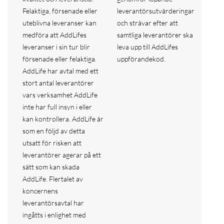
Felaktiga, försenade eller
leverantörsutvärderingar
uteblivna leveranser kan
och strävar efter att
medföra att AddLifes
samtliga leverantörer ska
leveranser i sin tur blir
leva upp till AddLifes
försenade eller felaktiga.
uppförandekod.
AddLife har avtal med ett
stort antal leverantörer
vars verksamhet AddLife
inte har full insyn i eller
kan kontrollera. AddLife är
som en följd av detta
utsatt för risken att
leverantörer agerar på ett
sätt som kan skada
AddLife. Flertalet av
koncernens
leverantörsavtal har
ingåtts i enlighet med