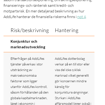
finansierings- och ränterisk samt kredit- och
motpartsrisk. En mer detaljerad beskrivning av hur
AddLife hanterar de finansiella riskerna finns i
not 4
.
Risk/beskrivning
Hantering
Konjunktur och
marknadsutveckling
Efterfrågan på AddLifes
AddLifes dotterbolag
tjänster påverkas i stor
verkar på en till stor eller
utsträckning av
viss del icke cyklisk
makroekonomiska
marknad vilket generellt
faktorer som ligger
gör koncernen mindre
utanför AddLifes kontroll,
känslig för
såsom förhållanden på den
konjunktursvängningar.
globala kapitalmarknaden,
Styrkan i AddLifes
läget i ekonomin i
affärsmodell ligger också i