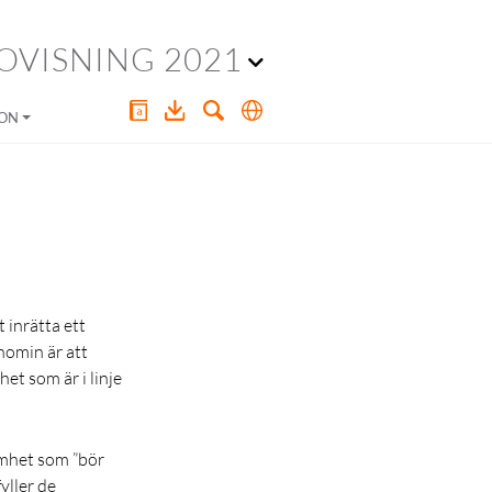
OVISNING 2021
ION
 inrätta ett
nomin är att
t som är i linje
amhet som ”bör
yller de