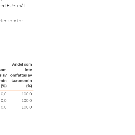
med EU:s mål.
ter som för
Andel som
som
inte
s av
omfattas av
min
taxonomin
(%)
(%)
0,0
100,0
0,0
100,0
0,0
100,0