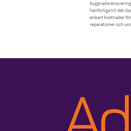
byggnadsrenoveringar
hänförliga till det l
enbart kostnader för
reparationer och und