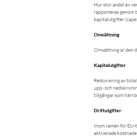
Hur stor andel av ve
rapporteras genom tr
kapitalutgifter (cape
Omsättning
Omsättning är den de
Kapitalutgifter
Redovisning av totala
upp- och nedskrivnin
tillgångar som härrör
Driftutgifter
Inom ramen för EU-ta
aktiverade kostnader 