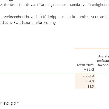
kriterierna för att vara ”förenlig med taxonomikraven” i enlighet 
ifes verksamhet i huvudsak förknippad med ekonomiska verksamhe
attas av EU:s taxonomiförordning.
Andel 
omfatta
Totalt 2021
taxono
(MSEK)
7 993,0
754,3
33,5
rinciper