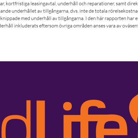
, kortfristiga leasingavtal, underhåll och reparationer, samt dire
öpande underhållet av tillgångarna, dvs. inte de totala rörelsekostn
knippade med underhåll av tillgångarna. I den här rapporten har 
erhåll inkluderats eftersom övriga områden anses vara av oväsent