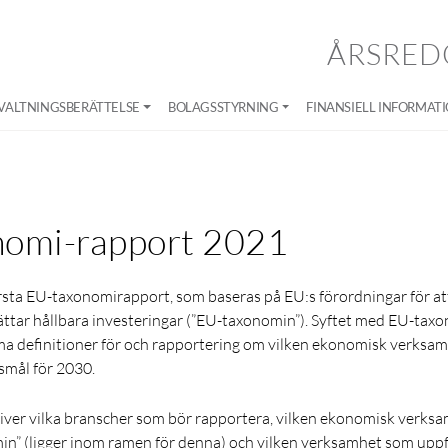
ÅRSRED
VALTNINGSBERÄTTELSE
BOLAGSSTYRNING
FINANSIELL INFORMAT
nomi-rapport 2021
rsta EU-taxonomirapport, som baseras på EU:s förordningar för att
tar hållbara investeringar (”EU-taxonomin”). Syftet med EU-taxo
 definitioner för och rapportering om vilken ekonomisk verksamhe
smål för 2030.
ver vilka branscher som bör rapportera, vilken ekonomisk verks
n” (ligger inom ramen för denna) och vilken verksamhet som uppf