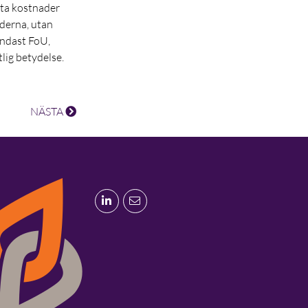
kta kostnader
aderna, utan
endast FoU,
lig betydelse.
NÄSTA