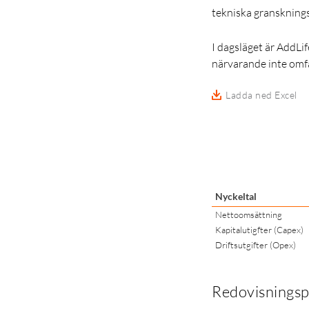
tekniska gransknings
I dagsläget är AddL
närvarande inte omf
Ladda ned Excel
Nyckeltal
Nettoomsättning
Kapitalutigfter (Capex)
Driftsutgifter (Opex)
Redovisningsp