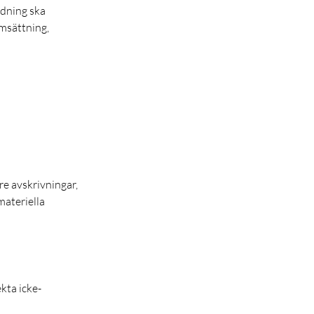
rdning ska
omsättning,
öre avskrivningar,
materiella
kta icke-