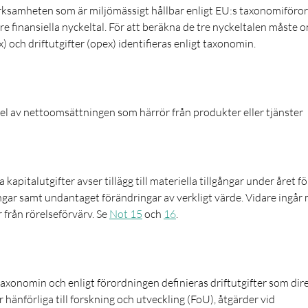
rksamheten som är miljömässigt hållbar enligt EU:s taxonomiföro
e finansiella nyckeltal. För att beräkna de tre nyckeltalen måste 
x) och driftutgifter (opex) identifieras enligt taxonomin.
l av nettoomsättningen som härrör från produkter eller tjänster
 kapitalutgifter avser tillägg till materiella tillgångar under året f
gar samt undantaget förändringar av verkligt värde. Vidare ingår 
 från rörelseförvärv. Se
Not 15
och
16
.
xonomin och enligt förordningen definieras driftutgifter som dire
hänförliga till forskning och utveckling (FoU), åtgärder vid