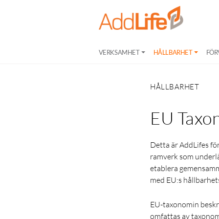
VERKSAMHET
HÅLLBARHET
FÖR
HÅLLBARHET
EU Taxo
Detta är AddLifes fö
ramverk som underlät
etablera gemensamma
med EU:s hållbarhet
EU-taxonomin beskri
omfattas av taxonomi