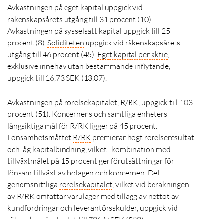
Avkastningen på eget kapital uppgick vid
räkenskapsårets utgång till 31 procent (10).
Avkastningen på
sysselsatt kapital
uppgick till 25
procent (8).
Soliditeten
uppgick vid räkenskapsårets
utgång till 46 procent (45).
Eget kapital per aktie
,
exklusive innehav utan bestämmande inflytande,
uppgick till 16,73 SEK (13,07).
Avkastningen på rörelsekapitalet, R/RK, uppgick till 103
procent (51). Koncernens och samtliga enheters
långsiktiga mål för R/RK ligger på 45 procent.
Lönsamhetsmåttet
R/RK
premierar högt rörelseresultat
och låg kapitalbindning, vilket i kombination med
tillväxtmålet på 15 procent ger förutsättningar för
lönsam tillväxt av bolagen och koncernen. Det
genomsnittliga
rörelsekapitalet
, vilket vid beräkningen
av
R/RK
omfattar varulager med tillägg av nettot av
kundfordringar och leverantörsskulder, uppgick vid