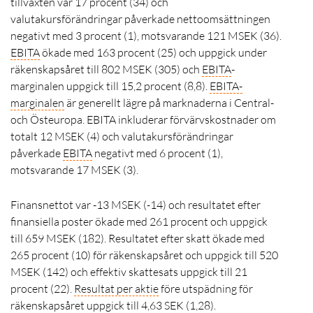
tillväxten var 17 procent (34) och
valutakursförändringar påverkade nettoomsättningen
negativt med 3 procent (1), motsvarande 121 MSEK (36).
EBITA
ökade med 163 procent (25) och uppgick under
räkenskapsåret till 802 MSEK (305) och
EBITA
-
marginalen uppgick till 15,2 procent (8,8).
EBITA
-
marginalen
är generellt lägre på marknaderna i Central-
och Östeuropa. EBITA inkluderar förvärvskostnader om
totalt 12 MSEK (4) och valutakursförändringar
påverkade
EBITA
negativt med 6 procent (1),
motsvarande 17 MSEK (3).
Finansnettot var -13 MSEK (-14) och resultatet efter
finansiella poster ökade med 261 procent och uppgick
till 659 MSEK (182). Resultatet efter skatt ökade med
265 procent (10) för räkenskapsåret och uppgick till 520
MSEK (142) och effektiv skattesats uppgick till 21
procent (22).
Resultat per aktie
före utspädning för
räkenskapsåret uppgick till 4,63 SEK (1,28).