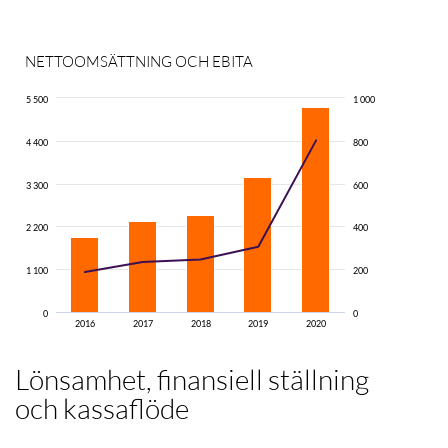
NETTOOMSÄTTNING OCH EBITA
5 500
1 000
4 400
800
Net
3 300
600
EBI
2 200
400
1 100
200
0
0
2016
2017
2018
2019
2020
Lönsamhet, finansiell ställning
och kassaflöde