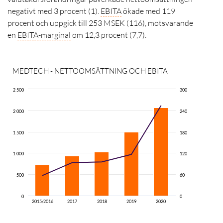
negativt med 3 procent (1).
EBITA
ökade med 119
procent och uppgick till 253 MSEK (116), motsvarande
en
EBITA
-marginal
om 12,3 procent (7,7).
MEDTECH - NETTOOMSÄTTNING OCH EBITA
2 500
300
2 000
240
Net
1 500
180
EBI
1 000
120
500
60
0
0
2015/2016
2017
2018
2019
2020