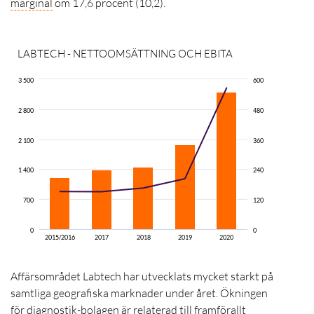
marginal
om 17,6 procent (10,2).
LABTECH - NETTOOMSÄTTNING OCH EBITA
3 500
600
2 800
480
Net
2 100
360
EBI
1 400
240
700
120
0
0
2015/2016
2017
2018
2019
2020
Affärsområdet Labtech har utvecklats mycket starkt på
samtliga geografiska marknader under året. Ökningen
för
diagnostik
-bolagen är relaterad till framförallt