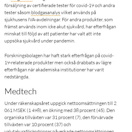
försäljning av certifierade tester för covid-19 och andra
tester såsom
blodgasanalys
vilket används på
sjukhusens IVA-avdelningar. För andra produkter, som
främst används inom icke akut sjukvård, har efterfrågan
minskat till följd av att patienter har valt att inte
uppsöka sjukvård under pandemin.
Forskningsbolagen har haft stark efterfrågan på covid-
19-relaterade produkter men också drabbats av lägre
efterfrågan när akademiska institutioner har varit
nedstängda.
Medtech
Under räkenskapsåret uppgick nettoomsättningen till 2
061 MSEK (1 498), en ökning med 38 procent (45). Den
organiska tillväxten var 31 procent (7), den förvärvade
tillväxten var 10 procent (37) och
valutakursförändringar påverkade nettoomsättningen