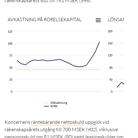
räkenskapsårets slut till 781 MSEK (598).
AVKASTNING PÅ
RÖRELSEKAPITAL
LÖNSAMHETS
200
125
160
100
120
75
50
80
25
40
0
0
Målsättning
R/RK
Koncernens
räntebärande nettoskuld
uppgick vid
räkenskapsårets utgång till 700 MSEK (902), inklusive
pensionsskuld om 81 MSEK (80) samt leasingskulder om