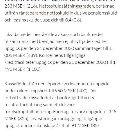
233 MSEK (216).
Nettoskuldsättningsgrad
en, beräknad
utifrån
räntebärande nettoskuld
inklusive pensionsskuld
och leasingskulder, uppgick till 0,4 (0,6).
Likvida medel, bestående av kassa och bankmedel,
tillsammans med beviljad men ej utnyttjade krediter
uppgick per den 31 december 2020 sammantaget till 1
006 MSEK (439). Koncernens tillgängliga
kreditfaciliteter uppgick per den 31 december 2020 till 1
492 MSEK (1 102).
Kassaflödet från den löpande verksamheten uppgick
under räkenskapsåret till 950 MSEK (400). Det
förbättrade kassaflödet är hänförligt till årets
resultatförbättring samt effektivare
rörelsekapitalhantering. Företagsförvärv uppgick till 345
MSEK (325). Investeringar i anläggningstillgångar
uppgick under räkenskapsåret till 91 MSEK (85).