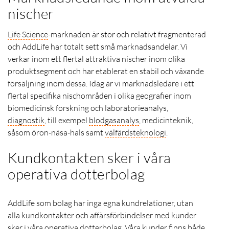
nischer
Life Science
-marknaden är stor och relativt fragmenterad
och AddLife har totalt sett små marknadsandelar. Vi
verkar inom ett flertal attraktiva nischer inom olika
produktsegment och har etablerat en stabil och växande
försäljning inom dessa. Idag är vi marknadsledare i ett
flertal specifika nischområden i olika geografier inom
biomedicinsk forskning och laboratorieanalys,
diagnostik
, till exempel
blodgasanalys
, medicinteknik,
såsom öron-näsa-hals samt
välfärdsteknologi
.
Kundkontakten sker i våra
operativa dotterbolag
AddLife som bolag har inga egna kundrelationer, utan
alla kundkontakter och affärsförbindelser med kunder
sker i våra operativa dotterbolag. Våra kunder finns både