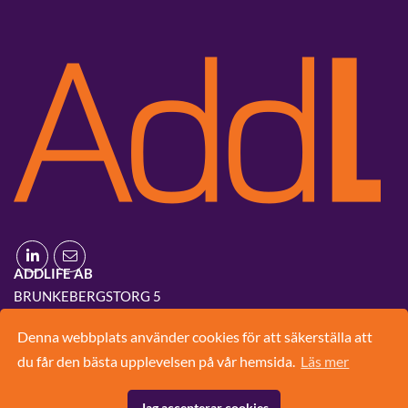
ADDLIFE AB
BRUNKEBERGSTORG 5
111 51 STOCKHOLM
Denna webbplats använder cookies för att säkerställa att
08-420 03 830
du får den bästa upplevelsen på vår hemsida.
Läs mer
INFO@ADD.LIFE
Jag accepterar cookies