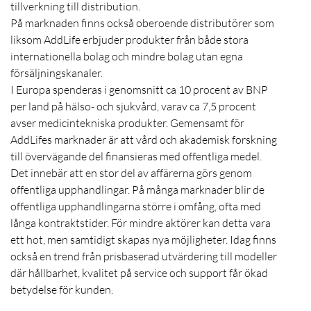
tillverkning till distribution.
På marknaden finns också oberoende distributörer som
liksom AddLife erbjuder produkter från både stora
internationella bolag och mindre bolag utan egna
försäljningskanaler.
I Europa spenderas i genomsnitt ca 10 procent av BNP
per land på hälso- och sjukvård, varav ca 7,5 procent
avser medicintekniska produkter. Gemensamt för
AddLifes marknader är att vård och akademisk forskning
till övervägande del finansieras med offentliga medel.
Det innebär att en stor del av affärerna görs genom
offentliga upphandlingar. På många marknader blir de
offentliga upphandlingarna större i omfång, ofta med
långa kontraktstider. För mindre aktörer kan detta vara
ett hot, men samtidigt skapas nya möjligheter. Idag finns
också en trend från prisbaserad utvärdering till modeller
där hållbarhet, kvalitet på service och support får ökad
betydelse för kunden.