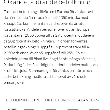
Ökande, åldrande befolkning
Trots att befolkningstillväxten i Europa förväntats avta
de närmsta tio åren, och fram till 2050 minska med
knappt 1%, kommer antalet äldre, över 65 år, att
fortsätta öka. Andelen personer över 65 år i Europa
förväntas år 2050 uppgå till ca 29 procent, mot dagens
ca 20 procent av befolkningen. I Norden förväntas
befolkningsökningen uppgå till 9 procent fram till år
2050 och andel över 65 uppgår då till 25%. En av
anledningarna till ökad livslängd är att många håller sig
friska i hög ålder. Samtidigt ökar dock andelen multi- och
kroniskt sjuka. Sammantaget förväntas en större och
äldre befolkning medföra att behovet av vård och
omsorg ökar.
BEFOLKNINGSSTRUKTUR I DE EUROPEISKA LÄNDERNA (EU-
100%
%