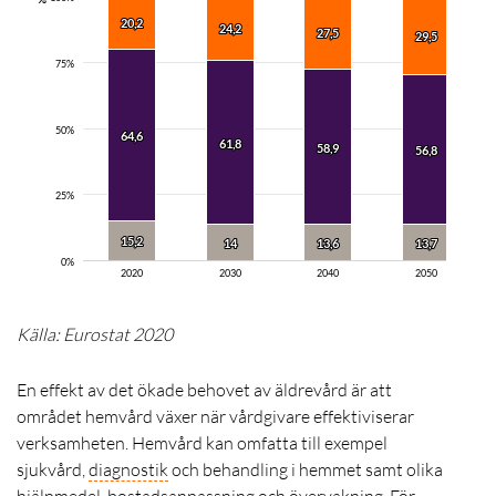
20,2
20,2
24,2
24,2
27,5
27,5
29,5
29,5
75%
50%
64,6
64,6
61,8
61,8
58,9
58,9
56,8
56,8
25%
15,2
15,2
14
14
13,6
13,6
13,7
13,7
0%
2020
2030
2040
2050
Källa: Eurostat 2020
En effekt av det ökade behovet av äldrevård är att
området hemvård växer när vårdgivare effektiviserar
verksamheten. Hemvård kan omfatta till exempel
sjukvård,
diagnostik
och behandling i hemmet samt olika
hjälpmedel, bostadsanpassning och övervakning. För