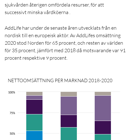
sjukvården återigen omfördela resurser, för att
successivt minska vårdköerna .
AddLife har under de senaste åren utvecklats från en
nordisk till en europeisk aktör. Av AddLifes omsättning
2020 stod Norden för 65 procent, och resten av världen
för 35 procent, jämfört med 2018 då motsvarande var 91
procent respektive 9 procent.
NETTOOMSÄTTNING PER MARKNAD 2018-2020
100%
75%
Sv
Fi
N
D
50%
Öv
Öv