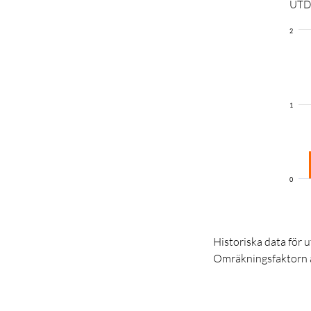
UTD
2
1
0
Historiska data för 
Omräkningsfaktorn 