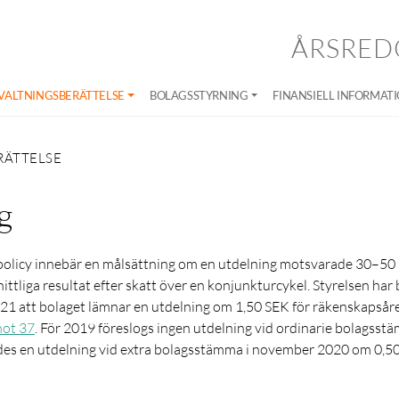
ÅRSRED
VALTNINGSBERÄTTELSE
BOLAGSSTYRNING
FINANSIELL INFORMAT
RÄTTELSE
g
policy innebär en målsättning om en utdelning motsvarade 30–50
tliga resultat efter skatt över en konjunkturcykel. Styrelsen har 
21 att bolaget lämnar en utdelning om 1,50 SEK för räkenskapsåre
not 37
. För 2019 föreslogs ingen utdelning vid ordinarie bolagss
des en utdelning vid extra bolagsstämma i november 2020 om 0,50 