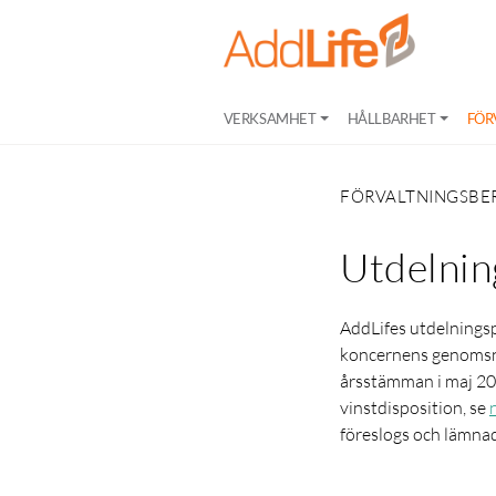
VERKSAMHET
HÅLLBARHET
FÖR
FÖRVALTNINGSBE
Utdelnin
AddLifes utdelnings
koncernens genomsnit
årsstämman i maj 20
vinstdisposition, se
föreslogs och lämna