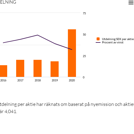
ELNING
75
50
Utdelning SEK per aktie
Procent av vinst
25
0
2016
2017
2018
2019
2020
utdelning per aktie har räknats om baserat på nyemission och akties
är 4,041.