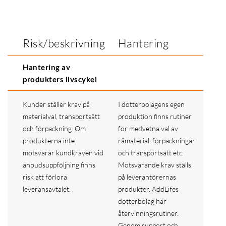
Risk/beskrivning
Hantering
Hantering av
produkters livscykel
Kunder ställer krav på
I dotterbolagens egen
materialval, transportsätt
produktion finns rutiner
och förpackning. Om
för medvetna val av
produkterna inte
råmaterial, förpackningar
motsvarar kundkraven vid
och transportsätt etc.
anbudsuppföljning finns
Motsvarande krav ställs
risk att förlora
på leverantörernas
leveransavtalet.
produkter. AddLifes
dotterbolag har
återvinningsrutiner.
Genom support och