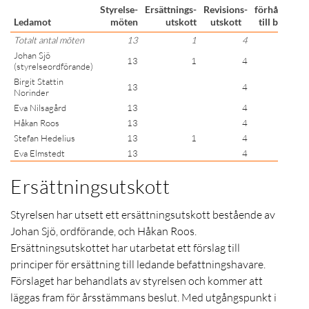
Styrelse-
Ersättnings-
Revisions-
förhållande
Ledamot
möten
utskott
utskott
till bolaget
Totalt antal möten
13
1
4
Johan Sjö
13
1
4
Ja
(styrelseordförande)
Birgit Stattin
13
4
Ja
Norinder
Eva Nilsagård
13
4
Ja
Håkan Roos
13
4
Ja
Stefan Hedelius
13
1
4
Ja
Eva Elmstedt
13
4
Ja
Ersättningsutskott
Styrelsen har utsett ett ersättningsutskott bestående av
Johan Sjö, ordförande, och Håkan Roos.
Ersättningsutskottet har utarbetat ett förslag till
principer för ersättning till ledande befattningshavare.
Förslaget har behandlats av styrelsen och kommer att
läggas fram för årsstämmans beslut. Med utgångspunkt i