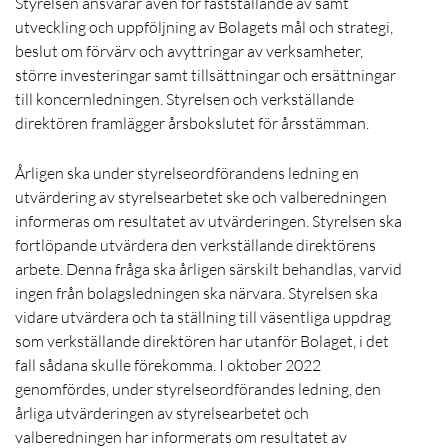
Styrelsen ansvarar även för fastställande av samt
utveckling och uppföljning av Bolagets mål och strategi,
beslut om förvärv och avyttringar av verksamheter,
större investeringar samt tillsättningar och ersättningar
till koncernledningen. Styrelsen och verkställande
direktören framlägger årsbokslutet för årsstämman.
Årligen ska under styrelseordförandens ledning en
utvärdering av styrelsearbetet ske och valberedningen
informeras om resultatet av utvärderingen. Styrelsen ska
fortlöpande utvärdera den verkställande direktörens
arbete. Denna fråga ska årligen särskilt behandlas, varvid
ingen från bolagsledningen ska närvara. Styrelsen ska
vidare utvärdera och ta ställning till väsentliga uppdrag
som verkställande direktören har utanför Bolaget, i det
fall sådana skulle förekomma. I oktober 2022
genomfördes, under styrelseordförandes ledning, den
årliga utvärderingen av styrelsearbetet och
valberedningen har informerats om resultatet av