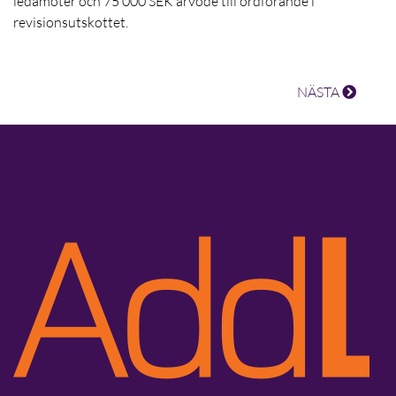
ledamöter och 75 000 SEK arvode till ordförande i
revisionsutskottet.
NÄSTA