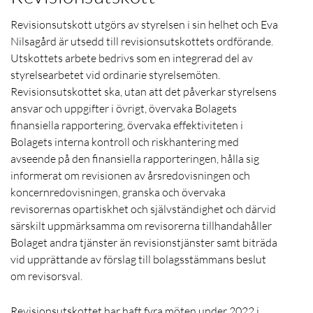
Revisionsutskott utgörs av styrelsen i sin helhet och Eva
Nilsagård är utsedd till revisionsutskottets ordförande.
Utskottets arbete bedrivs som en integrerad del av
styrelsearbetet vid ordinarie styrelsemöten.
Revisionsutskottet ska, utan att det påverkar styrelsens
ansvar och uppgifter i övrigt, övervaka Bolagets
finansiella rapportering, övervaka effektiviteten i
Bolagets interna kontroll och riskhantering med
avseende på den finansiella rapporteringen, hålla sig
informerat om revisionen av årsredovisningen och
koncernredovisningen, granska och övervaka
revisorernas opartiskhet och självständighet och därvid
särskilt uppmärksamma om revisorerna tillhandahåller
Bolaget andra tjänster än revisionstjänster samt biträda
vid upprättande av förslag till bolagsstämmans beslut
om revisorsval.
Revisionsutskottet har haft fyra möten under 2022 i