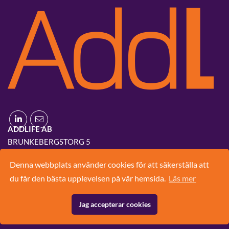
ADDLIFE AB
BRUNKEBERGSTORG 5
111 51 STOCKHOLM
Denna webbplats använder cookies för att säkerställa att
08-420 03 830
du får den bästa upplevelsen på vår hemsida.
Läs mer
INFO@ADD.LIFE
Jag accepterar cookies