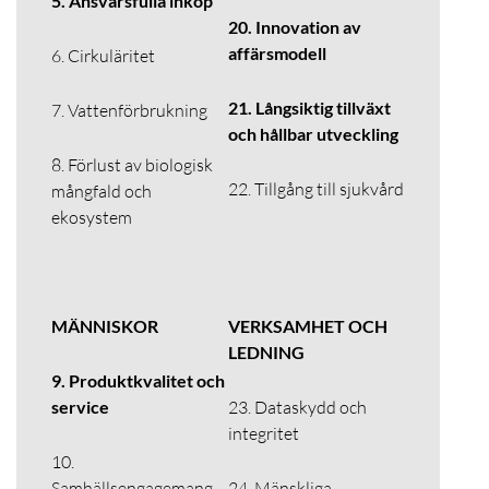
5. Ansvarsfulla inköp
20. Innovation av
affärsmodell
6. Cirkuläritet
21. Långsiktig tillväxt
7. Vattenförbrukning
och hållbar utveckling
8. Förlust av biologisk
22. Tillgång till sjukvård
mångfald och
ekosystem
MÄNNISKOR
VERKSAMHET OCH
LEDNING
9. Produktkvalitet och
service
23. Dataskydd och
integritet
10.
Samhällsengagemang
24. Mänskliga